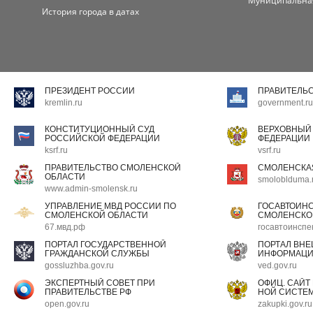
Муниципальна
История города в датах
ПРЕЗИДЕНТ РОССИИ
ПРАВИТЕЛЬ
kremlin.ru
government.ru
КОНСТИТУЦИОННЫЙ СУД
ВЕРХОВНЫЙ
РОССИЙСКОЙ ФЕДЕРАЦИИ
ФЕДЕРАЦИИ
ksrf.ru
vsrf.ru
ПРАВИТЕЛЬСТВО СМОЛЕНСКОЙ
СМОЛЕНСКА
ОБЛАСТИ
smoloblduma.
www.admin-smolensk.ru
УПРАВЛЕНИЕ МВД РОССИИ ПО
ГОСАВТОИН
СМОЛЕНСКОЙ ОБЛАСТИ
СМОЛЕНСКО
67.мвд.рф
госавтоинспе
ПОРТАЛ ГОСУДАРСТВЕННОЙ
ПОРТАЛ ВН
ГРАЖДАНСКОЙ СЛУЖБЫ
ИНФОРМАЦ
gossluzhba.gov.ru
ved.gov.ru
ЭКСПЕРТНЫЙ СОВЕТ ПРИ
ОФИЦ. САЙТ
ПРАВИТЕЛЬСТВЕ РФ
НОЙ СИСТЕМ
open.gov.ru
zakupki.gov.ru