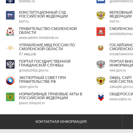
kremlin.ru
government.ru
КОНСТИТУЦИОННЫЙ СУД
ВЕРХОВНЫЙ
РОССИЙСКОЙ ФЕДЕРАЦИИ
ФЕДЕРАЦИИ
ksrf.ru
vsrf.ru
ПРАВИТЕЛЬСТВО СМОЛЕНСКОЙ
СМОЛЕНСКА
ОБЛАСТИ
smoloblduma.
www.admin-smolensk.ru
УПРАВЛЕНИЕ МВД РОССИИ ПО
ГОСАВТОИН
СМОЛЕНСКОЙ ОБЛАСТИ
СМОЛЕНСКО
67.мвд.рф
госавтоинспе
ПОРТАЛ ГОСУДАРСТВЕННОЙ
ПОРТАЛ ВН
ГРАЖДАНСКОЙ СЛУЖБЫ
ИНФОРМАЦ
gossluzhba.gov.ru
ved.gov.ru
ЭКСПЕРТНЫЙ СОВЕТ ПРИ
ОФИЦ. САЙТ
ПРАВИТЕЛЬСТВЕ РФ
НОЙ СИСТЕМ
open.gov.ru
zakupki.gov.ru
НОРМАТИВНЫЕ ПРАВОВЫЕ АКТЫ В
ОБЩЕРОССИ
РОССИЙСКОЙ ФЕДЕРАЦИИ
www.oatos.ru
pravo.minjust.ru
КОНТАКТНАЯ ИНФОРМАЦИЯ