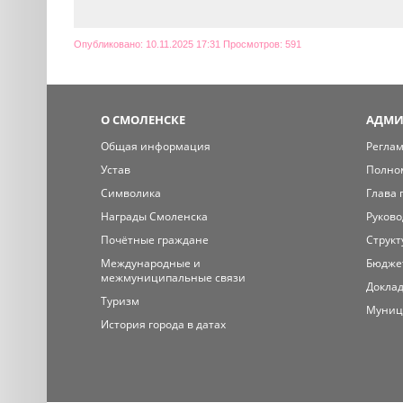
Опубликовано: 10.11.2025 17:31 Просмотров: 591
О СМОЛЕНСКЕ
АДМИ
Общая информация
Регла
Устав
Полно
Символика
Глава 
Награды Смоленска
Руково
Почётные граждане
Структ
Международные и
Бюдже
межмуниципальные связи
Доклад
Туризм
Муниц
История города в датах