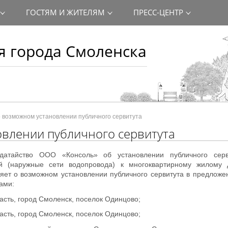
ГОСТЯМ И ЖИТЕЛЯМ
ПРЕСС-ЦЕНТР
 города Смоленска
 возможном установлении публичного сервитута
влении публичного сервитута
одатайство ООО «Консоль» об установлении публичного сер
тей (наружные сети водопровода) к многоквартирному жило
яет о возможном установлении публичного сервитута в предложе
ами:
асть, город Смоленск, поселок Одинцово;
асть, город Смоленск, поселок Одинцово;