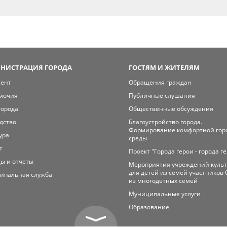
НИСТРАЦИЯ ГОРОДА
ГОСТЯМ И ЖИТЕЛЯМ
мент
Обращения граждан
мочия
Публичные слушания
города
Общественные обсуждения
дство
Благоустройство города.
Формирование комфортной гор
ура
среды
т
Проект "Города герои - города г
ы и отчеты
Мероприятия учреждений куль
для детей из семей участников 
ипальная служба
из многодетных семей
Муниципальные услуги
Образование