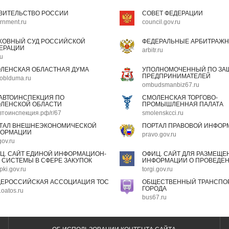
ВИТЕЛЬСТВО РОССИИ
СОВЕТ ФЕДЕРАЦИИ
rnment.ru
council.gov.ru
ХОВНЫЙ СУД РОССИЙСКОЙ
ФЕДЕРАЛЬНЫЕ АРБИТРАЖН
ЕРАЦИИ
arbitr.ru
ru
ЛЕНСКАЯ ОБЛАСТНАЯ ДУМА
УПОЛНОМОЧЕННЫЙ ПО ЗАЩ
ПРЕДПРИНИМАТЕЛЕЙ
oblduma.ru
ombudsmanbiz67.ru
АВТОИНСПЕКЦИЯ ПО
СМОЛЕНСКАЯ ТОРГОВО-
ЛЕНСКОЙ ОБЛАСТИ
ПРОМЫШЛЕННАЯ ПАЛАТА
втоинспекция.рф/r/67
smolenskcci.ru
ТАЛ ВНЕШНЕЭКОНОМИЧЕСКОЙ
ПОРТАЛ ПРАВОВОЙ ИНФОР
ОРМАЦИИ
pravo.gov.ru
gov.ru
Ц. САЙТ ЕДИНОЙ ИНФОРМАЦИОН-
ОФИЦ. САЙТ ДЛЯ РАЗМЕЩЕ
 СИСТЕМЫ В СФЕРЕ ЗАКУПОК
ИНФОРМАЦИИ О ПРОВЕДЕН
pki.gov.ru
torgi.gov.ru
ЕРОССИЙСКАЯ АССОЦИАЦИЯ ТОС
ОБЩЕСТВЕННЫЙ ТРАНСПОР
ГОРОДА
oatos.ru
bus67.ru