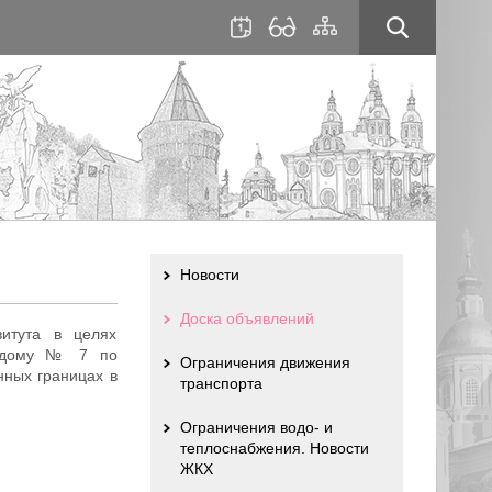
для
сайта
слабовидящих
Новости
Доска объявлений
витута в целях
му дому № 7 по
Ограничения движения
нных границах в
транспорта
Ограничения водо- и
теплоснабжения. Новости
ЖКХ