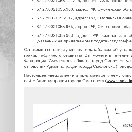
67:27:0021055:1212, адрес: РФ, Смоленская обла
67:27:0021055:968, адрес: РФ, Смоленская обла
67:27:0021055:117, адрес: РФ, Смоленская обла
67:27:0021055:965, адрес: РФ, Смоленская обла
67:27:0021055:963, адрес: РФ, Смоленская о
указанных на прилагаемом к ходатайству графи
Ознакомиться с поступившим ходатайством об устан
границ публичного сервитута Вы можете в течение 
Федерация, Смоленская область, город Смоленск, ул.
отношений Администрации города Смоленска (понедельни
Настоящее уведомление и прилагаемое к нему опис
сайте Администрации города Смоленска (
www.smoladm