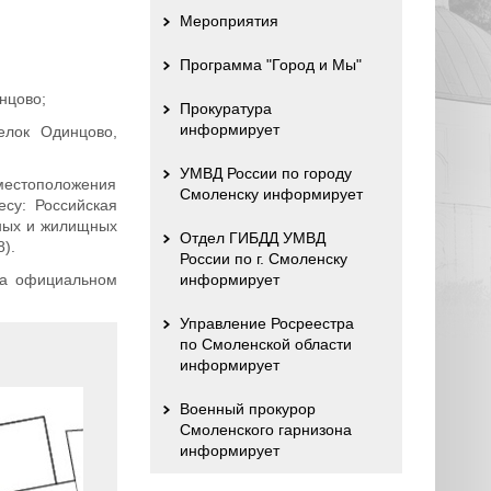
Мероприятия
Программа "Город и Мы"
нцово;
Прокуратура
информирует
елок Одинцово,
УМВД России по городу
 местоположения
Смоленску информирует
су: Российская
ьных и жилищных
Отдел ГИБДД УМВД
).
России по г. Смоленску
на официальном
информирует
Управление Росреестра
по Смоленской области
информирует
Военный прокурор
Смоленского гарнизона
информирует