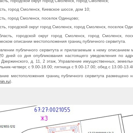
сть, городской округ город Смоленск, город Смоленск;
сть, город Смоленск, Киевское шоссе, дом 10;
сть, город Смоленск, поселок Одинцово;
сть, городской округ город Смоленск, город Смоленск, поселок Оди
бласть, городской округ город Смоленск, город Смоленск, пос
ческом описании местоположения границ публичного сервитута.
овлении публичного сервитута и прилагаемым к нему описанием
20 дней со дня опубликования настоящего уведомления по адре
 Дзержинского, д. 11, 2 этаж, Управление имущественных, земел
к-четверг, с 9.00-18.00; пятница с 9.00-17.00; обед с 13.00-13.48
ание местоположения границ публичного сервитута размещено 
in.ru
).