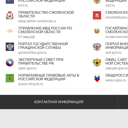
РОССИЙСКОЙ ФЕДЕРАЦИИ
ФЕДЕРАЦИИ
ksrf.ru
vsrf.ru
ПРАВИТЕЛЬСТВО СМОЛЕНСКОЙ
СМОЛЕНСКА
ОБЛАСТИ
smoloblduma.
www.admin-smolensk.ru
УПРАВЛЕНИЕ МВД РОССИИ ПО
ГОСАВТОИН
СМОЛЕНСКОЙ ОБЛАСТИ
СМОЛЕНСКО
67.мвд.рф
госавтоинспе
ПОРТАЛ ГОСУДАРСТВЕННОЙ
ПОРТАЛ ВН
ГРАЖДАНСКОЙ СЛУЖБЫ
ИНФОРМАЦ
gossluzhba.gov.ru
ved.gov.ru
ЭКСПЕРТНЫЙ СОВЕТ ПРИ
ОФИЦ. САЙТ
ПРАВИТЕЛЬСТВЕ РФ
НОЙ СИСТЕМ
open.gov.ru
zakupki.gov.ru
НОРМАТИВНЫЕ ПРАВОВЫЕ АКТЫ В
ОБЩЕРОССИ
РОССИЙСКОЙ ФЕДЕРАЦИИ
www.oatos.ru
pravo.minjust.ru
КОНТАКТНАЯ ИНФОРМАЦИЯ