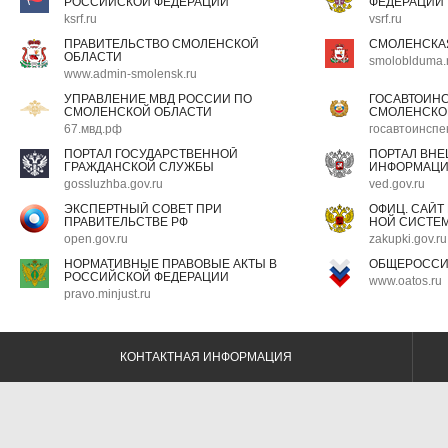
РОССИЙСКОЙ ФЕДЕРАЦИИ
ФЕДЕРАЦИИ
ksrf.ru
vsrf.ru
ПРАВИТЕЛЬСТВО СМОЛЕНСКОЙ
СМОЛЕНСКА
ОБЛАСТИ
smoloblduma.
www.admin-smolensk.ru
УПРАВЛЕНИЕ МВД РОССИИ ПО
ГОСАВТОИН
СМОЛЕНСКОЙ ОБЛАСТИ
СМОЛЕНСКО
67.мвд.рф
госавтоинспе
ПОРТАЛ ГОСУДАРСТВЕННОЙ
ПОРТАЛ ВН
ГРАЖДАНСКОЙ СЛУЖБЫ
ИНФОРМАЦ
gossluzhba.gov.ru
ved.gov.ru
ЭКСПЕРТНЫЙ СОВЕТ ПРИ
ОФИЦ. САЙТ
ПРАВИТЕЛЬСТВЕ РФ
НОЙ СИСТЕМ
open.gov.ru
zakupki.gov.ru
НОРМАТИВНЫЕ ПРАВОВЫЕ АКТЫ В
ОБЩЕРОССИ
РОССИЙСКОЙ ФЕДЕРАЦИИ
www.oatos.ru
pravo.minjust.ru
КОНТАКТНАЯ ИНФОРМАЦИЯ