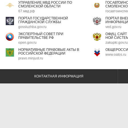
УПРАВЛЕНИЕ МВД РОССИИ ПО
ГОСАВТОИН
СМОЛЕНСКОЙ ОБЛАСТИ
СМОЛЕНСКО
67.мвд.рф
госавтоинспе
ПОРТАЛ ГОСУДАРСТВЕННОЙ
ПОРТАЛ ВН
ГРАЖДАНСКОЙ СЛУЖБЫ
ИНФОРМАЦ
gossluzhba.gov.ru
ved.gov.ru
ЭКСПЕРТНЫЙ СОВЕТ ПРИ
ОФИЦ. САЙТ
ПРАВИТЕЛЬСТВЕ РФ
НОЙ СИСТЕМ
open.gov.ru
zakupki.gov.ru
НОРМАТИВНЫЕ ПРАВОВЫЕ АКТЫ В
ОБЩЕРОССИ
РОССИЙСКОЙ ФЕДЕРАЦИИ
www.oatos.ru
pravo.minjust.ru
КОНТАКТНАЯ ИНФОРМАЦИЯ