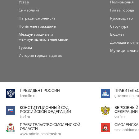
Устав
Полномочия
Символика
Глава города
Награды Смоленска
Руководство
Почётные граждане
Структура
Международные и
Бюджет
межмуниципальные связи
Доклады и отч
Туризм
Муниципальна
История города в датах
ПРЕЗИДЕНТ РОССИИ
ПРАВИТЕЛЬ
kremlin.ru
government.ru
КОНСТИТУЦИОННЫЙ СУД
ВЕРХОВНЫЙ
РОССИЙСКОЙ ФЕДЕРАЦИИ
ФЕДЕРАЦИИ
ksrf.ru
vsrf.ru
ПРАВИТЕЛЬСТВО СМОЛЕНСКОЙ
СМОЛЕНСКА
ОБЛАСТИ
smoloblduma.
www.admin-smolensk.ru