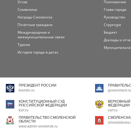
Устав
Полномочия
Символика
Глава города
Награды Смоленска
Руководство
Почётные граждане
Структура
Международные и
Бюджет
межмуниципальные связи
Доклады и отч
Туризм
Муниципальна
История города в датах
ПРЕЗИДЕНТ РОССИИ
ПРАВИТЕЛЬ
kremlin.ru
government.ru
КОНСТИТУЦИОННЫЙ СУД
ВЕРХОВНЫЙ
РОССИЙСКОЙ ФЕДЕРАЦИИ
ФЕДЕРАЦИИ
ksrf.ru
vsrf.ru
ПРАВИТЕЛЬСТВО СМОЛЕНСКОЙ
СМОЛЕНСКА
ОБЛАСТИ
smoloblduma.
www.admin-smolensk.ru