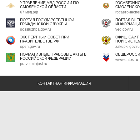
УПРАВЛЕНИЕ МВД РОССИИ ПО
ГОСАВТОИН
СМОЛЕНСКОЙ ОБЛАСТИ
СМОЛЕНСКО
67.мвд.рф
госавтоинспе
ПОРТАЛ ГОСУДАРСТВЕННОЙ
ПОРТАЛ ВН
ГРАЖДАНСКОЙ СЛУЖБЫ
ИНФОРМАЦ
gossluzhba.gov.ru
ved.gov.ru
ЭКСПЕРТНЫЙ СОВЕТ ПРИ
ОФИЦ. САЙТ
ПРАВИТЕЛЬСТВЕ РФ
НОЙ СИСТЕМ
open.gov.ru
zakupki.gov.ru
НОРМАТИВНЫЕ ПРАВОВЫЕ АКТЫ В
ОБЩЕРОССИ
РОССИЙСКОЙ ФЕДЕРАЦИИ
www.oatos.ru
pravo.minjust.ru
КОНТАКТНАЯ ИНФОРМАЦИЯ