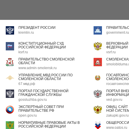
ПРЕЗИДЕНТ РОССИИ
ПРАВИТЕЛЬ
kremlin.ru
government.ru
КОНСТИТУЦИОННЫЙ СУД
ВЕРХОВНЫЙ
РОССИЙСКОЙ ФЕДЕРАЦИИ
ФЕДЕРАЦИИ
ksrf.ru
vsrf.ru
ПРАВИТЕЛЬСТВО СМОЛЕНСКОЙ
СМОЛЕНСКА
ОБЛАСТИ
smoloblduma.
www.admin-smolensk.ru
УПРАВЛЕНИЕ МВД РОССИИ ПО
ГОСАВТОИН
СМОЛЕНСКОЙ ОБЛАСТИ
СМОЛЕНСКО
67.мвд.рф
госавтоинспе
ПОРТАЛ ГОСУДАРСТВЕННОЙ
ПОРТАЛ ВН
ГРАЖДАНСКОЙ СЛУЖБЫ
ИНФОРМАЦ
gossluzhba.gov.ru
ved.gov.ru
ЭКСПЕРТНЫЙ СОВЕТ ПРИ
ОФИЦ. САЙТ
ПРАВИТЕЛЬСТВЕ РФ
НОЙ СИСТЕМ
open.gov.ru
zakupki.gov.ru
НОРМАТИВНЫЕ ПРАВОВЫЕ АКТЫ В
ОБЩЕРОССИ
РОССИЙСКОЙ ФЕДЕРАЦИИ
www.oatos.ru