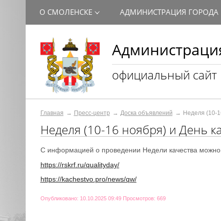
О СМОЛЕНСКЕ
АДМИНИСТРАЦИЯ ГОРОДА
Администрация
официальный сайт
Главная
Пресс-центр
Доска объявлений
Неделя (10-1
Неделя (10-16 ноября) и День к
С информацией о проведении Недели качества можно 
https://rskrf.ru/qualityday/
https://kachestvo.pro/news/qw/
Опубликовано: 10.10.2025 09:49 Просмотров: 669