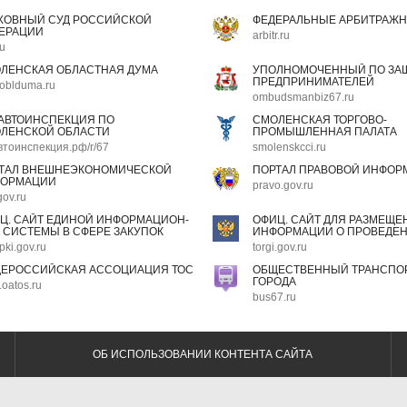
ХОВНЫЙ СУД РОССИЙСКОЙ
ФЕДЕРАЛЬНЫЕ АРБИТРАЖН
ЕРАЦИИ
arbitr.ru
ru
ЛЕНСКАЯ ОБЛАСТНАЯ ДУМА
УПОЛНОМОЧЕННЫЙ ПО ЗАЩ
ПРЕДПРИНИМАТЕЛЕЙ
oblduma.ru
ombudsmanbiz67.ru
АВТОИНСПЕКЦИЯ ПО
СМОЛЕНСКАЯ ТОРГОВО-
ЛЕНСКОЙ ОБЛАСТИ
ПРОМЫШЛЕННАЯ ПАЛАТА
втоинспекция.рф/r/67
smolenskcci.ru
ТАЛ ВНЕШНЕЭКОНОМИЧЕСКОЙ
ПОРТАЛ ПРАВОВОЙ ИНФОР
ОРМАЦИИ
pravo.gov.ru
gov.ru
Ц. САЙТ ЕДИНОЙ ИНФОРМАЦИОН-
ОФИЦ. САЙТ ДЛЯ РАЗМЕЩЕ
 СИСТЕМЫ В СФЕРЕ ЗАКУПОК
ИНФОРМАЦИИ О ПРОВЕДЕН
pki.gov.ru
torgi.gov.ru
ЕРОССИЙСКАЯ АССОЦИАЦИЯ ТОС
ОБЩЕСТВЕННЫЙ ТРАНСПОР
ГОРОДА
oatos.ru
bus67.ru
ОБ ИСПОЛЬЗОВАНИИ КОНТЕНТА САЙТА