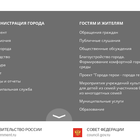
НИСТРАЦИЯ ГОРОДА
ГОСТЯМ И ЖИТЕЛЯМ
мент
Обращения граждан
мочия
Публичные слушания
города
Общественные обсуждения
дство
Благоустройство города.
Формирование комфортной гор
ура
среды
т
Проект "Города герои - города г
ы и отчеты
Мероприятия учреждений куль
для детей из семей участников 
ипальная служба
из многодетных семей
Муниципальные услуги
Образование
ВИТЕЛЬСТВО РОССИИ
СОВЕТ ФЕДЕРАЦИИ
rnment.ru
council.gov.ru