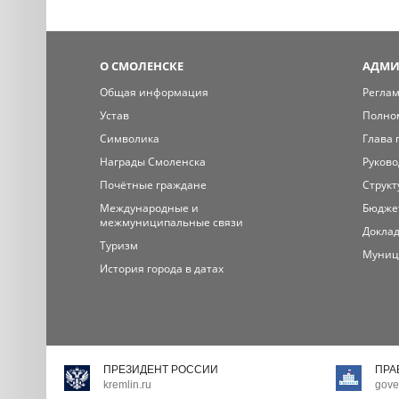
О СМОЛЕНСКЕ
АДМИ
Общая информация
Регла
Устав
Полно
Символика
Глава 
Награды Смоленска
Руково
Почётные граждане
Структ
Международные и
Бюдже
межмуниципальные связи
Доклад
Туризм
Муниц
История города в датах
ПРЕЗИДЕНТ РОССИИ
ПРА
kremlin.ru
gove