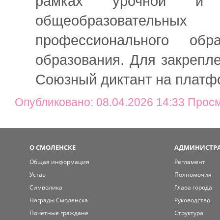
рамках урочной и 
общеобразовательных
профессионального обр
образования. Для закрепл
Союзный диктант на плат
Опубликовано: 08.04.2026 14:33 Прос
О СМОЛЕНСКЕ
АДМИНИСТРА
Общая информация
Регламент
Устав
Полномочия
Символика
Глава города
Награды Смоленска
Руководство
Почётные граждане
Структура