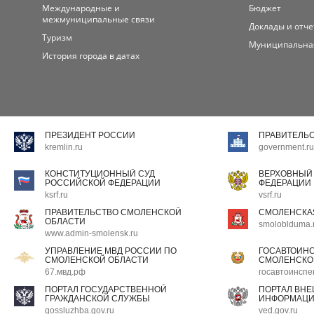
Международные и
Бюджет
межмуниципальные связи
Доклады и отч
Туризм
Муниципальна
История города в датах
ПРЕЗИДЕНТ РОССИИ
ПРАВИТЕЛЬ
kremlin.ru
government.ru
КОНСТИТУЦИОННЫЙ СУД
ВЕРХОВНЫЙ
РОССИЙСКОЙ ФЕДЕРАЦИИ
ФЕДЕРАЦИИ
ksrf.ru
vsrf.ru
ПРАВИТЕЛЬСТВО СМОЛЕНСКОЙ
СМОЛЕНСКА
ОБЛАСТИ
smoloblduma.
www.admin-smolensk.ru
УПРАВЛЕНИЕ МВД РОССИИ ПО
ГОСАВТОИН
СМОЛЕНСКОЙ ОБЛАСТИ
СМОЛЕНСКО
67.мвд.рф
госавтоинспе
ПОРТАЛ ГОСУДАРСТВЕННОЙ
ПОРТАЛ ВН
ГРАЖДАНСКОЙ СЛУЖБЫ
ИНФОРМАЦ
gossluzhba.gov.ru
ved.gov.ru