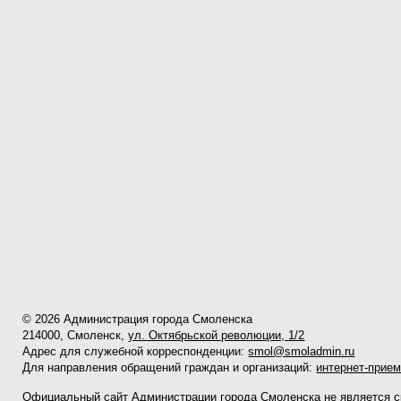
© 2026 Администрация города Смоленска
214000, Смоленск,
ул. Октябрьской революции, 1/2
Адрес для служебной корреспонденции:
smol@smoladmin.ru
Для направления обращений граждан и организаций:
интернет-прие
Официальный сайт Администрации города Смоленска не является 