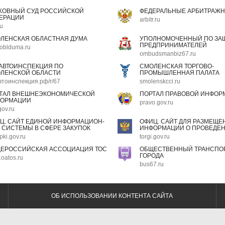
ХОВНЫЙ СУД РОССИЙСКОЙ
ФЕДЕРАЛЬНЫЕ АРБИТРАЖН
ЕРАЦИИ
arbitr.ru
ru
ЛЕНСКАЯ ОБЛАСТНАЯ ДУМА
УПОЛНОМОЧЕННЫЙ ПО ЗАЩ
ПРЕДПРИНИМАТЕЛЕЙ
oblduma.ru
ombudsmanbiz67.ru
АВТОИНСПЕКЦИЯ ПО
СМОЛЕНСКАЯ ТОРГОВО-
ЛЕНСКОЙ ОБЛАСТИ
ПРОМЫШЛЕННАЯ ПАЛАТА
втоинспекция.рф/r/67
smolenskcci.ru
ТАЛ ВНЕШНЕЭКОНОМИЧЕСКОЙ
ПОРТАЛ ПРАВОВОЙ ИНФОР
ОРМАЦИИ
pravo.gov.ru
gov.ru
Ц. САЙТ ЕДИНОЙ ИНФОРМАЦИОН-
ОФИЦ. САЙТ ДЛЯ РАЗМЕЩЕ
 СИСТЕМЫ В СФЕРЕ ЗАКУПОК
ИНФОРМАЦИИ О ПРОВЕДЕН
pki.gov.ru
torgi.gov.ru
ЕРОССИЙСКАЯ АССОЦИАЦИЯ ТОС
ОБЩЕСТВЕННЫЙ ТРАНСПОР
ГОРОДА
oatos.ru
bus67.ru
ОБ ИСПОЛЬЗОВАНИИ КОНТЕНТА САЙТА