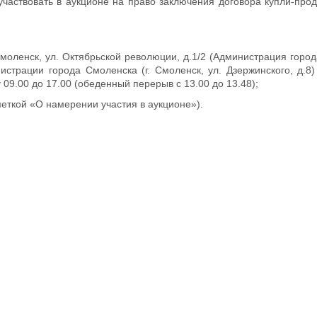
частвовать в аукционе на право заключения договора купли-про
моленск, ул. Октябрьской революции, д.1/2 (Администрация город
страции города Смоленска (г. Смоленск, ул. Дзержинского, д.8)
у 09.00 до 17.00 (обеденный перерыв с 13.00 до 13.48);
меткой «О намерении участия в аукционе»).