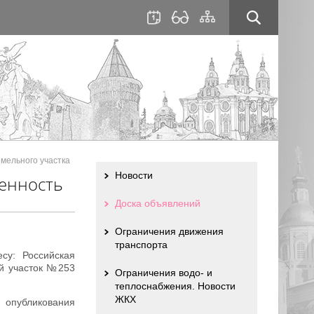
для
сайта
слабовидящих
мельного участка
Новости
енность
Доска объявлений
Ограничения движения
транспорта
су: Российская
ый участок №253
Ограничения водо- и
теплоснабжения. Новости
ЖКХ
 опубликования