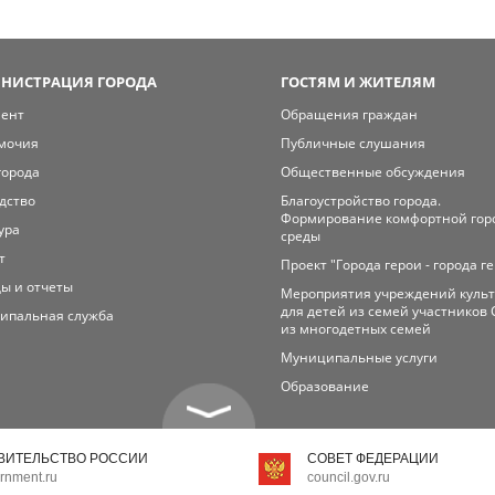
НИСТРАЦИЯ ГОРОДА
ГОСТЯМ И ЖИТЕЛЯМ
мент
Обращения граждан
мочия
Публичные слушания
города
Общественные обсуждения
дство
Благоустройство города.
Формирование комфортной гор
ура
среды
т
Проект "Города герои - города г
ы и отчеты
Мероприятия учреждений куль
для детей из семей участников 
ипальная служба
из многодетных семей
Муниципальные услуги
Образование
ВИТЕЛЬСТВО РОССИИ
СОВЕТ ФЕДЕРАЦИИ
rnment.ru
council.gov.ru