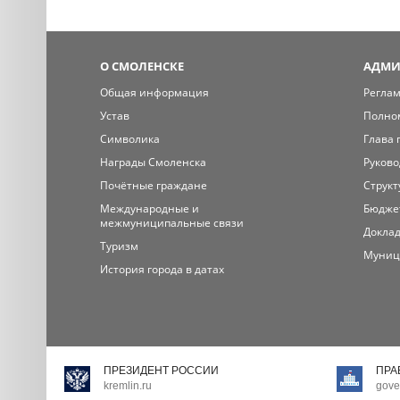
О СМОЛЕНСКЕ
АДМИ
Общая информация
Регла
Устав
Полно
Символика
Глава 
Награды Смоленска
Руково
Почётные граждане
Структ
Международные и
Бюдже
межмуниципальные связи
Доклад
Туризм
Муниц
История города в датах
ПРЕЗИДЕНТ РОССИИ
ПРА
kremlin.ru
gove