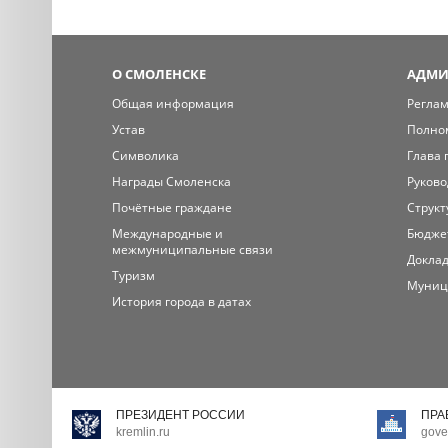
О СМОЛЕНСКЕ
АДМИ
Общая информация
Регла
Устав
Полно
Символика
Глава 
Награды Смоленска
Руково
Почётные граждане
Структ
Международные и
Бюдже
межмуниципальные связи
Доклад
Туризм
Муниц
История города в датах
ПРЕЗИДЕНТ РОССИИ
ПРА
kremlin.ru
gove