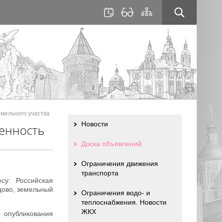
для
сайта
слабовидящих
мельного участка
Новости
енность
Доска объявлений
Ограничения движения
транспорта
су: Российская
дово, земельный
Ограничения водо- и
теплоснабжения. Новости
ЖКХ
 опубликования