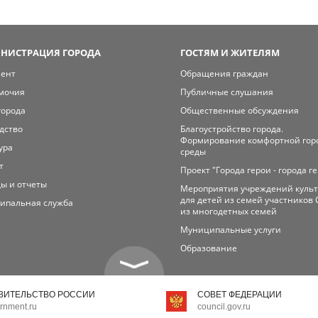
НИСТРАЦИЯ ГОРОДА
ГОСТЯМ И ЖИТЕЛЯМ
мент
Обращения граждан
мочия
Публичные слушания
города
Общественные обсуждения
дство
Благоустройство города.
Формирование комфортной гор
ура
среды
т
Проект "Города герои - города г
ы и отчеты
Мероприятия учреждений куль
для детей из семей участников 
ипальная служба
из многодетных семей
Муниципальные услуги
Образование
ВИТЕЛЬСТВО РОССИИ
СОВЕТ ФЕДЕРАЦИИ
rnment.ru
council.gov.ru