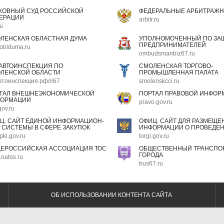
ХОВНЫЙ СУД РОССИЙСКОЙ
ФЕДЕРАЛЬНЫЕ АРБИТРАЖН
ЕРАЦИИ
arbitr.ru
ru
ЛЕНСКАЯ ОБЛАСТНАЯ ДУМА
УПОЛНОМОЧЕННЫЙ ПО ЗАЩ
ПРЕДПРИНИМАТЕЛЕЙ
oblduma.ru
ombudsmanbiz67.ru
АВТОИНСПЕКЦИЯ ПО
СМОЛЕНСКАЯ ТОРГОВО-
ЛЕНСКОЙ ОБЛАСТИ
ПРОМЫШЛЕННАЯ ПАЛАТА
втоинспекция.рф/r/67
smolenskcci.ru
ТАЛ ВНЕШНЕЭКОНОМИЧЕСКОЙ
ПОРТАЛ ПРАВОВОЙ ИНФОР
ОРМАЦИИ
pravo.gov.ru
gov.ru
Ц. САЙТ ЕДИНОЙ ИНФОРМАЦИОН-
ОФИЦ. САЙТ ДЛЯ РАЗМЕЩЕ
 СИСТЕМЫ В СФЕРЕ ЗАКУПОК
ИНФОРМАЦИИ О ПРОВЕДЕН
pki.gov.ru
torgi.gov.ru
ЕРОССИЙСКАЯ АССОЦИАЦИЯ ТОС
ОБЩЕСТВЕННЫЙ ТРАНСПОР
ГОРОДА
oatos.ru
bus67.ru
ОБ ИСПОЛЬЗОВАНИИ КОНТЕНТА САЙТА