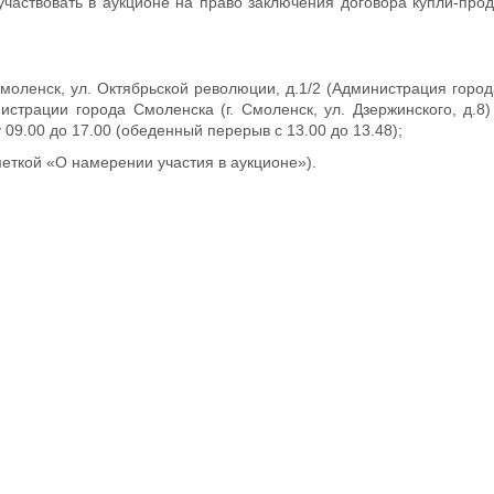
частвовать в аукционе на право заключения договора купли-про
моленск, ул. Октябрьской революции, д.1/2 (Администрация город
страции города Смоленска (г. Смоленск, ул. Дзержинского, д.8)
у 09.00 до 17.00 (обеденный перерыв с 13.00 до 13.48);
меткой «О намерении участия в аукционе»).