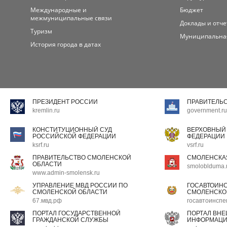
Международные и
Бюджет
межмуниципальные связи
Доклады и отч
Туризм
Муниципальна
История города в датах
ПРЕЗИДЕНТ РОССИИ
ПРАВИТЕЛЬ
kremlin.ru
government.ru
КОНСТИТУЦИОННЫЙ СУД
ВЕРХОВНЫЙ
РОССИЙСКОЙ ФЕДЕРАЦИИ
ФЕДЕРАЦИИ
ksrf.ru
vsrf.ru
ПРАВИТЕЛЬСТВО СМОЛЕНСКОЙ
СМОЛЕНСКА
ОБЛАСТИ
smoloblduma.
www.admin-smolensk.ru
УПРАВЛЕНИЕ МВД РОССИИ ПО
ГОСАВТОИН
СМОЛЕНСКОЙ ОБЛАСТИ
СМОЛЕНСКО
67.мвд.рф
госавтоинспе
ПОРТАЛ ГОСУДАРСТВЕННОЙ
ПОРТАЛ ВН
ГРАЖДАНСКОЙ СЛУЖБЫ
ИНФОРМАЦ