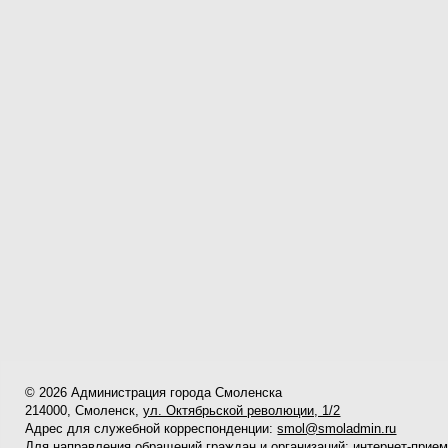
© 2026 Администрация города Смоленска
214000, Смоленск,
ул. Октябрьской революции, 1/2
Адрес для служебной корреспонденции:
smol@smoladmin.ru
Для направления обращений граждан и организаций:
интернет-прие