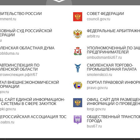
ВИТЕЛЬСТВО РОССИИ
СОВЕТ ФЕДЕРАЦИИ
rnment.ru
council.gov.ru
ХОВНЫЙ СУД РОССИЙСКОЙ
ФЕДЕРАЛЬНЫЕ АРБИТРАЖН
ЕРАЦИИ
arbitr.ru
ru
ЛЕНСКАЯ ОБЛАСТНАЯ ДУМА
УПОЛНОМОЧЕННЫЙ ПО ЗАЩ
ПРЕДПРИНИМАТЕЛЕЙ
oblduma.ru
ombudsmanbiz67.ru
АВТОИНСПЕКЦИЯ ПО
СМОЛЕНСКАЯ ТОРГОВО-
ЛЕНСКОЙ ОБЛАСТИ
ПРОМЫШЛЕННАЯ ПАЛАТА
втоинспекция.рф/r/67
smolenskcci.ru
ТАЛ ВНЕШНЕЭКОНОМИЧЕСКОЙ
ПОРТАЛ ПРАВОВОЙ ИНФОР
ОРМАЦИИ
pravo.gov.ru
gov.ru
Ц. САЙТ ЕДИНОЙ ИНФОРМАЦИОН-
ОФИЦ. САЙТ ДЛЯ РАЗМЕЩЕ
 СИСТЕМЫ В СФЕРЕ ЗАКУПОК
ИНФОРМАЦИИ О ПРОВЕДЕН
pki.gov.ru
torgi.gov.ru
ЕРОССИЙСКАЯ АССОЦИАЦИЯ ТОС
ОБЩЕСТВЕННЫЙ ТРАНСПОР
ГОРОДА
oatos.ru
bus67.ru