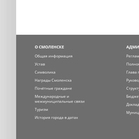
О СМОЛЕНСКЕ
АДМИ
Общая информация
Регла
Устав
Полно
Символика
Глава 
Награды Смоленска
Руково
Почётные граждане
Структ
Международные и
Бюдже
межмуниципальные связи
Доклад
Туризм
Муниц
История города в датах