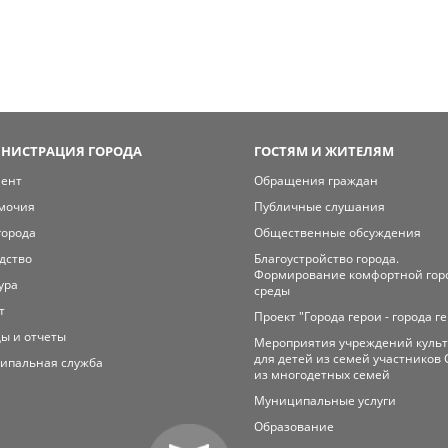
НИСТРАЦИЯ ГОРОДА
ГОСТЯМ И ЖИТЕЛЯМ
мент
Обращения граждан
мочия
Публичные слушания
города
Общественные обсуждения
дство
Благоустройство города.
Формирование комфортной гор
ура
среды
т
Проект "Города герои - города г
ы и отчеты
Мероприятия учреждений куль
для детей из семей участников 
ипальная служба
из многодетных семей
Муниципальные услуги
Образование