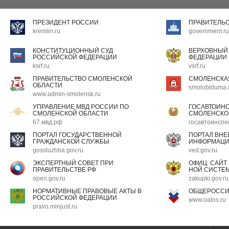
ПРЕЗИДЕНТ РОССИИ
ПРАВИТЕЛЬ
kremlin.ru
government.ru
КОНСТИТУЦИОННЫЙ СУД
ВЕРХОВНЫЙ
РОССИЙСКОЙ ФЕДЕРАЦИИ
ФЕДЕРАЦИИ
ksrf.ru
vsrf.ru
ПРАВИТЕЛЬСТВО СМОЛЕНСКОЙ
СМОЛЕНСКА
ОБЛАСТИ
smoloblduma.
www.admin-smolensk.ru
УПРАВЛЕНИЕ МВД РОССИИ ПО
ГОСАВТОИН
СМОЛЕНСКОЙ ОБЛАСТИ
СМОЛЕНСКО
67.мвд.рф
госавтоинспе
ПОРТАЛ ГОСУДАРСТВЕННОЙ
ПОРТАЛ ВН
ГРАЖДАНСКОЙ СЛУЖБЫ
ИНФОРМАЦ
gossluzhba.gov.ru
ved.gov.ru
ЭКСПЕРТНЫЙ СОВЕТ ПРИ
ОФИЦ. САЙТ
ПРАВИТЕЛЬСТВЕ РФ
НОЙ СИСТЕМ
open.gov.ru
zakupki.gov.ru
НОРМАТИВНЫЕ ПРАВОВЫЕ АКТЫ В
ОБЩЕРОССИ
РОССИЙСКОЙ ФЕДЕРАЦИИ
www.oatos.ru
pravo.minjust.ru