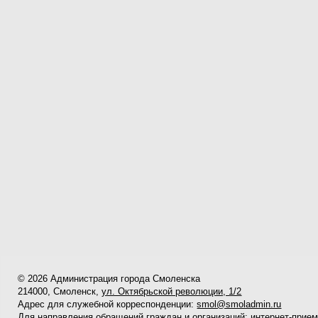
© 2026 Администрация города Смоленска
214000, Смоленск,
ул. Октябрьской революции, 1/2
Адрес для служебной корреспонденции:
smol@smoladmin.ru
Для направления обращений граждан и организаций:
интернет-прие