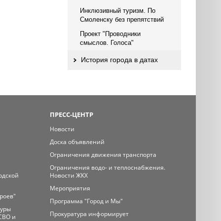
Инклюзивный туризм. По
Смоленску без препятствий
Проект "Проводники
смыслов. Голоса"
История города в датах
ПРЕСС-ЦЕНТР
Новости
Доска объявлений
Ограничения движения транспорта
Ограничения водо- и теплоснабжения.
одской
Новости ЖКХ
Мероприятия
ероев"
Программа "Город и Мы"
туры
Прокуратура информирует
СВО и