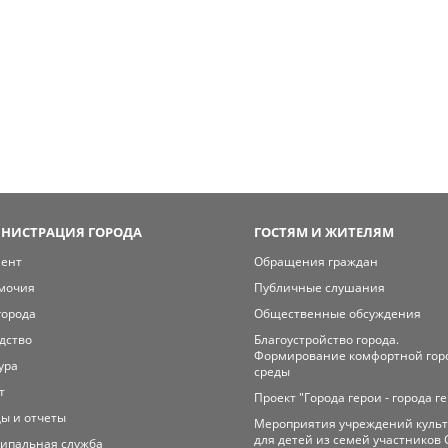
НИСТРАЦИЯ ГОРОДА
ГОСТЯМ И ЖИТЕЛЯМ
мент
Обращения граждан
мочия
Публичные слушания
города
Общественные обсуждения
дство
Благоустройство города.
Формирование комфортной гор
ура
среды
т
Проект "Города герои - города г
ы и отчеты
Мероприятия учреждений куль
для детей из семей участников 
ипальная служба