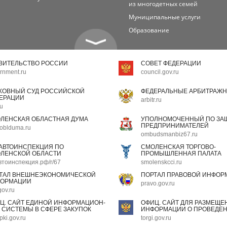
из многодетных семей
Муниципальные услуги
Образование
ВИТЕЛЬСТВО РОССИИ
СОВЕТ ФЕДЕРАЦИИ
rnment.ru
council.gov.ru
ХОВНЫЙ СУД РОССИЙСКОЙ
ФЕДЕРАЛЬНЫЕ АРБИТРАЖН
ЕРАЦИИ
arbitr.ru
ru
ЛЕНСКАЯ ОБЛАСТНАЯ ДУМА
УПОЛНОМОЧЕННЫЙ ПО ЗАЩ
ПРЕДПРИНИМАТЕЛЕЙ
oblduma.ru
ombudsmanbiz67.ru
АВТОИНСПЕКЦИЯ ПО
СМОЛЕНСКАЯ ТОРГОВО-
ЛЕНСКОЙ ОБЛАСТИ
ПРОМЫШЛЕННАЯ ПАЛАТА
втоинспекция.рф/r/67
smolenskcci.ru
ТАЛ ВНЕШНЕЭКОНОМИЧЕСКОЙ
ПОРТАЛ ПРАВОВОЙ ИНФОР
ОРМАЦИИ
pravo.gov.ru
gov.ru
Ц. САЙТ ЕДИНОЙ ИНФОРМАЦИОН-
ОФИЦ. САЙТ ДЛЯ РАЗМЕЩЕ
 СИСТЕМЫ В СФЕРЕ ЗАКУПОК
ИНФОРМАЦИИ О ПРОВЕДЕН
pki.gov.ru
torgi.gov.ru