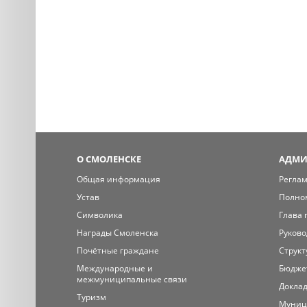
О СМОЛЕНСКЕ
АДМИ
Общая информация
Регла
Устав
Полно
Символика
Глава 
Награды Смоленска
Руково
Почётные граждане
Структ
Международные и
Бюдже
межмуниципальные связи
Доклад
Туризм
Муниц