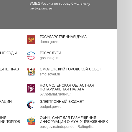
УМВД России по городу Смоленску
информирует
ГОСУДАРСТВЕННАЯ ДУМА
duma.gov.ru
ЫЕ СУДЫ
ГОСУСЛУГИ
gosuslugi.ru
ИТЕ ПРАВ
СМОЛЕНСКИЙ ГОРОДСКОЙ СОВЕТ
smolsovet.ru
НО СМОЛЕНСКАЯ ОБЛАСТНАЯ
НОТАРИАЛЬНАЯ ПАЛАТА
67.notariat.ru/ru-ru/
МАЦИИ
ЭЛЕКТРОННЫЙ БЮДЖЕТ
budget.gov.ru
НИЯ
ОФИЦ. САЙТ ДЛЯ РАЗМЕЩЕНИЯ
ИИ ТОРГОВ
ИНФОРМАЦИИ О МУН. УЧРЕЖДЕНИЯХ
bus.gov.ru/independentRating/list