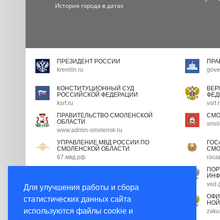
История города в датах
ПРЕЗИДЕНТ РОССИИ
ПРА
kremlin.ru
gove
КОНСТИТУЦИОННЫЙ СУД
ВЕР
РОССИЙСКОЙ ФЕДЕРАЦИИ
ФЕД
ksrf.ru
vsrf.
ПРАВИТЕЛЬСТВО СМОЛЕНСКОЙ
СМО
ОБЛАСТИ
smol
www.admin-smolensk.ru
УПРАВЛЕНИЕ МВД РОССИИ ПО
ГОС
СМОЛЕНСКОЙ ОБЛАСТИ
СМО
67.мвд.рф
госа
ПОРТАЛ ГОСУДАРСТВЕННОЙ
ПОР
ГРАЖДАНСКОЙ СЛУЖБЫ
ИНФ
gossluzhba.gov.ru
ved.
Для улучшения работы и сбора
ЭКСПЕРТНЫЙ СОВЕТ ПРИ
ОФИ
статистических данных сайта
ПРАВИТЕЛЬСТВЕ РФ
НОЙ
используются файлы cookie и
open.gov.ru
zaku