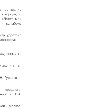
етное звание
 - города, о
 «Летят мои
 - колыбель
тр удостоил
менности».
ва, 2006.- С.
омах / Б. Л.
Н. Гурьева. –
 прошлого:
ева» / В.А.
ов.- Москва,