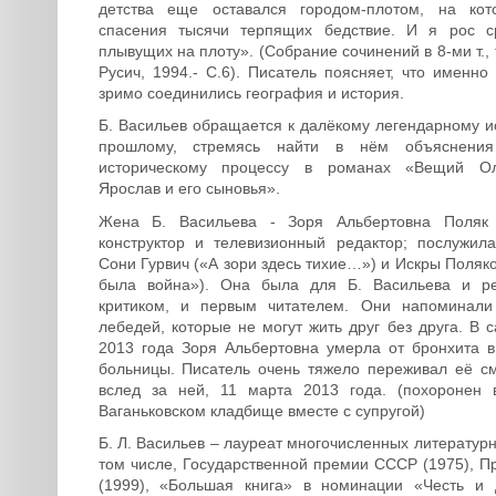
детства еще оставался городом-плотом, на кот
спасения тысячи терпящих бедствие. И я рос с
плывущих на плоту». (Собрание сочинений в 8-ми т., 
Русич, 1994.- С.6). Писатель поясняет, что именно
зримо соединились география и история.
Б. Васильев обращается к далёкому легендарному и
прошлому, стремясь найти в нём объяснения
историческому процессу в романах «Вещий Ол
Ярослав и его сыновья».
Жена Б. Васильева - Зоря Альбертовна Поляк (
конструктор и телевизионный редактор; послужил
Сони Гурвич («А зори здесь тихие…») и Искры Поляк
была война»). Она была для Б. Васильева и ре
критиком, и первым читателем. Они напоминали
лебедей, которые не могут жить друг без друга. В 
2013 года Зоря Альбертовна умерла от бронхита 
больницы. Писатель очень тяжело переживал её с
вслед за ней, 11 марта 2013 года. (похоронен 
Ваганьковском кладбище вместе с супругой)
Б. Л. Васильев – лауреат многочисленных литератур
том числе, Государственной премии СССР (1975), П
(1999), «Большая книга» в номинации «Честь и 