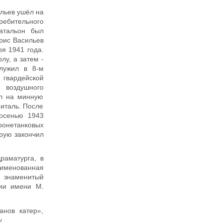
льев ушёл на
ебительного
атальон был
рис Васильев
я 1941 года.
у, а затем -
лужил в 8-м
гвардейской
 воздушного
ал на минную
питаль. После
 осенью 1943
ронетанковых
орую закончил
раматурга, в
еименованная
знаменитый
ии имени М.
анов катер»,
.