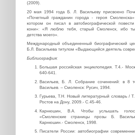
(2009).
20 мая 1994 года Б. Л. Васильеву присвоено Поч
«Почетный гражданин города - героя Смоленска»
котором он писал в автобиографической повести
кони»: «Я люблю тебя, старый Смоленск, ибо ты
детства моего».
Международный объединенный биографический цен
Б.Л. Васильева титулом «Выдающийся деятель совре
Библиография:
Большая российская энциклопедия. Т.4.- Моск
640-641.
Васильев, Б. Л. Собрание сочинений: в 8 т
Васильев. – Смоленск: Русич, 1994.
Гурьева, Т.Н. Новый литературный словарь / Т.
Ростов на Дону, 2009.- С.45-46.
Карнюшин, В.А. Чтобы услышать голос
«Смоленские страницы прозы Б. Василь
Карнюшин.- Смоленск, 1998.
Писатели России: автобиографии современник