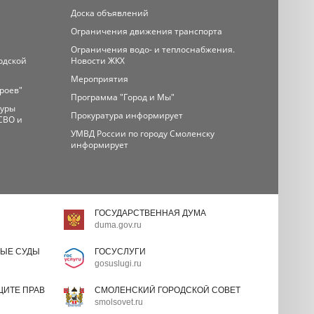
Доска объявлений
Ограничения движения транспорта
Ограничения водо- и теплоснабжения.
одской
Новости ЖКХ
Мероприятия
ероев"
Программа "Город и Мы"
туры
Прокуратура информирует
СВО и
УМВД России по городу Смоленску
информирует
ГОСУДАРСТВЕННАЯ ДУМА
duma.gov.ru
ЫЕ СУДЫ
ГОСУСЛУГИ
gosuslugi.ru
ИТЕ ПРАВ
СМОЛЕНСКИЙ ГОРОДСКОЙ СОВЕТ
smolsovet.ru