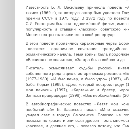
Известность Б. Л. Васильеву принесла повесть «
тихие» (1969 г.), за которую автор был удостоен Го
премии СССР в 1975 году. В 1972 году по повест
С.И. Ростоцким был снят одноимённый фильм, имев
популярность и ставший классикой советского ки
Многие театры включили его в свой репертуар.
В этой повести проявились характерные черты Бори
–писателя: органичное сочетание трагедийног
романтического начала. Тема войны была продолжен
«В списках не значится», «Завтра была война» и др.
Писатель осмысливает судьбы русской интел
собственного рода в цикле исторических романов: «
(1977-1980), «И был вечер, и было утро» (1987), «
бабы Леры» (1988), «Дом, который построил дед» (1
моя печали» (1997), «Картежник и бретер, игро
Записки прапрадеда» (1998), «Век необычайный» (20
В автобиографических повестях «Летят мои ко
необычайный» Б. Васильев писал: «Мне сказочно
увидел свет в городе Смоленске. Повезло не по
несказанно красив и эпически древен - есть множес
красивее, и древнее его, - повезло потому, что См