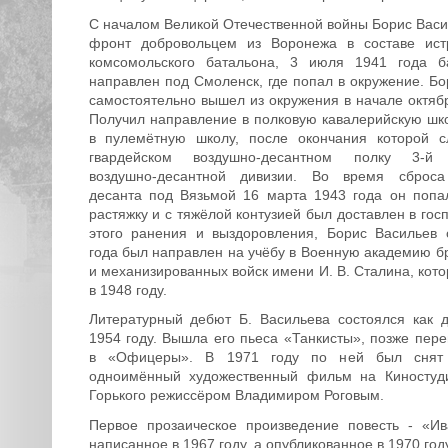
С началом Великой Отечественной войны Борис Васи
фронт добровольцем из Воронежа в составе истр
комсомольского батальона, 3 июля 1941 года б
направлен под Смоленск, где попал в окружение. Бо
самостоятельно вышел из окружения в начале октябр
Получил направление в полковую кавалерийскую школ
в пулемётную школу, после окончания которой с
гвардейском воздушно-десантном полку 3-й 
воздушно-десантной дивизии. Во время сброса
десанта под Вязьмой 16 марта 1943 года он поп
растяжку и с тяжёлой контузией был доставлен в гос
этого ранения и выздоровления, Борис Васильев
года был направлен на учёбу в Военную академию б
и механизированных войск имени И. В. Сталина, кот
в 1948 году.
Литературный дебют Б. Васильева состоялся как д
1954 году. Вышла его пьеса «Танкисты», позже пер
в «Офицеры». В 1971 году по ней был снят 
одноимённый художественный фильм на Киностуд
Горького режиссёром Владимиром Роговым.
Первое прозаическое произведение повесть - «Ив
написанное в 1967 году, а опубликованное в 1970 году