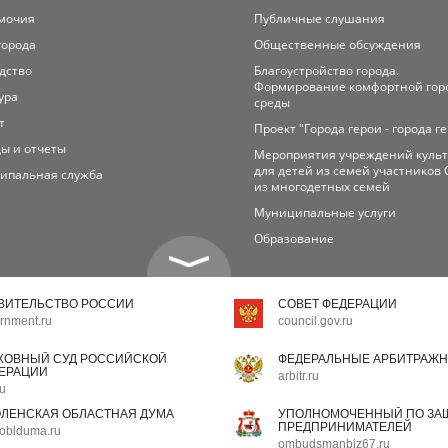
мочия
Публичные слушания
города
Общественные обсуждения
дство
Благоустройство города.
Формирование комфортной гор
ура
среды
т
Проект "Города герои - города г
ы и отчеты
Мероприятия учреждений куль
для детей из семей участников 
ипальная служба
из многодетных семей
Муниципальные услуги
Образование
ВИТЕЛЬСТВО РОССИИ
СОВЕТ ФЕДЕРАЦИИ
rnment.ru
council.gov.ru
ХОВНЫЙ СУД РОССИЙСКОЙ
ФЕДЕРАЛЬНЫЕ АРБИТРАЖН
ЕРАЦИИ
arbitr.ru
ru
ЛЕНСКАЯ ОБЛАСТНАЯ ДУМА
УПОЛНОМОЧЕННЫЙ ПО ЗАЩ
ПРЕДПРИНИМАТЕЛЕЙ
oblduma.ru
ombudsmanbiz67.ru