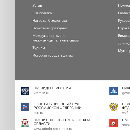
Устав
Полно
Символика
Глава 
Награды Смоленска
Руково
Почётные граждане
Структ
Международные и
Бюдже
межмуниципальные связи
Доклад
Туризм
Муниц
История города в датах
ПРЕЗИДЕНТ РОССИИ
ПРА
kremlin.ru
gove
КОНСТИТУЦИОННЫЙ СУД
ВЕР
РОССИЙСКОЙ ФЕДЕРАЦИИ
ФЕД
ksrf.ru
vsrf.
ПРАВИТЕЛЬСТВО СМОЛЕНСКОЙ
СМО
ОБЛАСТИ
smol
www.admin-smolensk.ru