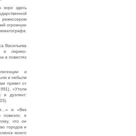
А зори здесь
сударственной
и режиссером
ший огромную
нематографа.
са Васильева
о и лирико-
а в повестях
лигенции и
Были и небыли
Вам привет от
991), «Утоли
к и дуэлянт:
03).
ни…» и «Век
 повезло: я
тому, что он
тво городов и
оленск моего