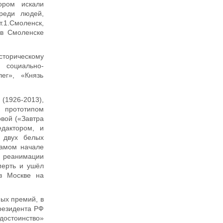
ором искали
реди людей,
т.1.Смоленск,
 в Смоленске
сторическому
 социально-
ег», «Князь
1926-2013),
а прототипом
овой («Завтра
дактором, и
 двух белых
самом начале
в реанимации
мерть и ушёл
в Москве на
ных премий, в
резидента РФ
достоинство»