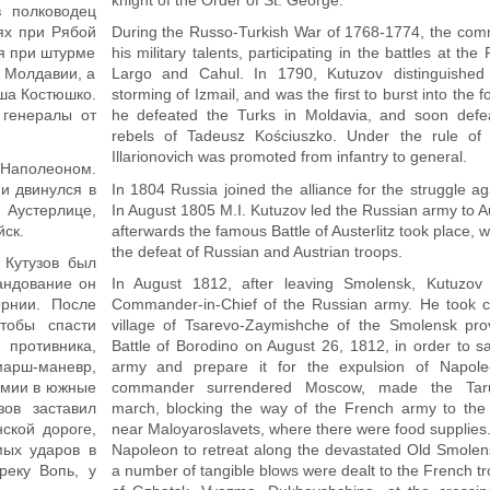
в полководец
ях при Рябой
During the Russo-Turkish War of 1768-1774, the c
ся при штурме
his military talents, participating in the battles at t
 Молдавии, а
Largo and Cahul. In 1790, Kutuzov distinguished 
ша Костюшко.
storming of Izmail, and was the first to burst into the f
 генералы от
he defeated the Turks in Moldavia, and soon defe
rebels of Tadeusz Kościuszko. Under the rule of 
Illarionovich was promoted from infantry to general.
 Наполеоном.
ии двинулся в
In 1804 Russia joined the alliance for the struggle a
устерлице,
In August 1805 M.I. Kutuzov led the Russian army to A
ск.
afterwards the famous Battle of Austerlitz took place, 
the defeat of Russian and Austrian troops.
 Кутузов был
андование он
In August 1812, after leaving Smolensk, Kutuzov
рнии. После
Commander-in-Chief of the Russian army. He took 
тобы спасти
village of Tsarevo-Zaymishche of the Smolensk prov
 противника,
Battle of Borodino on August 26, 1812, in order to s
марш-маневр,
army and prepare it for the expulsion of Napole
рмии в южные
commander surrendered Moscow, made the Taruti
зов заставил
march, blocking the way of the French army to the
ской дороге,
near Maloyaroslavets, where there were food supplies
мых ударов в
Napoleon to retreat along the devastated Old Smole
реку Вопь, у
a number of tangible blows were dealt to the French tr