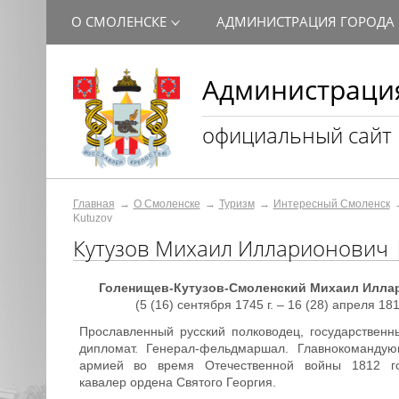
О СМОЛЕНСКЕ
АДМИНИСТРАЦИЯ ГОРОДА
Администрация
официальный сайт
Главная
О Смоленске
Туризм
Интересный Смоленск
Kutuzov
Кутузов Михаил Илларионович | M
Голенищев-Кутузов-Смоленский Михаил Илла
(5 (16) сентября 1745 г. – 16 (28) апреля 1813
Прославленный русский полководец, государственн
дипломат. Генерал-фельдмаршал. Главнокомандую
армией во время Отечественной войны 1812 г
кавалер ордена Святого Георгия.