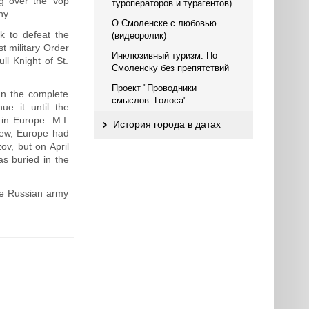
ng over the Vop
туроператоров и турагентов)
ny.
О Смоленске с любовью
k to defeat the
(видеоролик)
 military Order
Инклюзивный туризм. По
ll Knight of St.
Смоленску без препятствий
Проект "Проводники
an the complete
смыслов. Голоса"
ue it until the
in Europe. M.I.
История города в датах
view, Europe had
ov, but on April
s buried in the
he Russian army