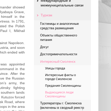
Международные и
межмуниципальные связи
ommander showed
he Ryabaya Grave,
Туризм
himself in the
ortress. In 1791,
Гостиницы и аналогичные
ated the Polish
средства размещения
Paul I, Mikhail
Объекты общественного
питания
gainst Napoleon.
Досуг
ustria, and soon
which ended with
Достопримечательности
Интересный Смоленск
 was appointed
Улицы города
command in the
ince. After the
Интересные факты о
ave the Russian
городе Смоленске
on’s army, the
Предания Смоленщины
nsky fighting
Выдающиеся люди
 southern lands
Смоленщины
. Kutuzov forced
nsk Road, where
Туроператоры г. Смоленска
oops in the area
(включены в сводный реестр