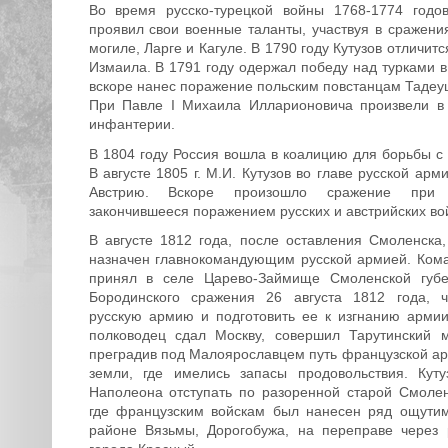
Во время русско-турецкой войны 1768-1774 годо
проявил свои военные таланты, участвуя в сражени
могиле, Ларге и Кагуле. В 1790 году Кутузов отличит
Измаила. В 1791 году одержал победу над турками в
вскоре нанес поражение польским повстанцам Тадеу
При Павле I Михаила Илларионовича произвели в
инфантерии.
В 1804 году Россия вошла в коалицию для борьбы с
В августе 1805 г. М.И. Кутузов во главе русской арм
Австрию. Вскоре произошло сражение при А
закончившееся поражением русских и австрийских вой
В августе 1812 года, после оставления Смоленска,
назначен главнокомандующим русской армией. Ком
принял в селе Царево-Займище Смоленской губе
Бородинского сражения 26 августа 1812 года, ч
русскую армию и подготовить ее к изгнанию армии
полководец сдал Москву, совершил Тарутинский 
преградив под Малоярославцем путь французской а
земли, где имелись запасы продовольствия. Куту
Наполеона отступать по разоренной старой Смолен
где французским войскам был нанесен ряд ощути
районе Вязьмы, Дорогобужа, на переправе через 