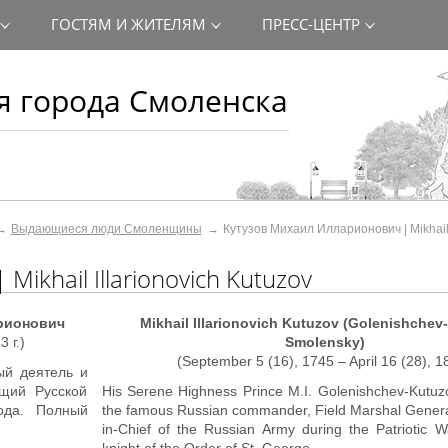
ГОСТЯМ И ЖИТЕЛЯМ
ПРЕСС-ЦЕНТР
 города Смоленска
Выдающиеся люди Смоленщины
Кутузов Михаил Илларионович | Mikhail 
ikhail Illarionovich Kutuzov
рионович
Mikhail
Illarionovich Kutuzov (Golenishchev
 г.)
Smolensky)
(September 5 (16), 1745 – April 16 (28), 1
ый деятель и
щий Русской
His Serene Highness Prince M.I. Golenishchev-Kutu
ода. Полный
the famous Russian commander, Field Marshal Gene
in-Chief of the Russian Army during the Patriotic Wa
knight of the Order of St. George.