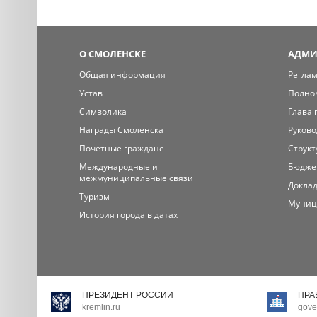
О СМОЛЕНСКЕ
АДМИ
Общая информация
Регла
Устав
Полно
Символика
Глава 
Награды Смоленска
Руково
Почётные граждане
Структ
Международные и
Бюдже
межмуниципальные связи
Доклад
Туризм
Муниц
История города в датах
ПРЕЗИДЕНТ РОССИИ
ПРА
kremlin.ru
gove