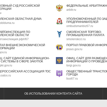
ХОВНЫЙ СУД РОССИЙСКОЙ
ФЕДЕРАЛЬНЫЕ АРБИТРАЖН
ЕРАЦИИ
arbitr.ru
ru
ЛЕНСКАЯ ОБЛАСТНАЯ ДУМА
УПОЛНОМОЧЕННЫЙ ПО ЗАЩ
ПРЕДПРИНИМАТЕЛЕЙ
oblduma.ru
ombudsmanbiz67.ru
АВТОИНСПЕКЦИЯ ПО
СМОЛЕНСКАЯ ТОРГОВО-
ЛЕНСКОЙ ОБЛАСТИ
ПРОМЫШЛЕННАЯ ПАЛАТА
втоинспекция.рф/r/67
smolenskcci.ru
ТАЛ ВНЕШНЕЭКОНОМИЧЕСКОЙ
ПОРТАЛ ПРАВОВОЙ ИНФОР
ОРМАЦИИ
pravo.gov.ru
gov.ru
Ц. САЙТ ЕДИНОЙ ИНФОРМАЦИОН-
ОФИЦ. САЙТ ДЛЯ РАЗМЕЩЕ
 СИСТЕМЫ В СФЕРЕ ЗАКУПОК
ИНФОРМАЦИИ О ПРОВЕДЕН
pki.gov.ru
torgi.gov.ru
ЕРОССИЙСКАЯ АССОЦИАЦИЯ ТОС
ОБЩЕСТВЕННЫЙ ТРАНСПОР
ГОРОДА
oatos.ru
bus67.ru
ОБ ИСПОЛЬЗОВАНИИ КОНТЕНТА САЙТА