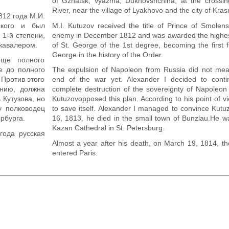
of Gzhatsk, Vyazma, Dukhovshchina, at the crossi
River, near the village of Lyakhovo and the city of Kras
812 года М.И.
ского и был
M.I. Kutuzov received the title of Prince of Smolens
1-й степени,
enemy in December 1812 and was awarded the highest
кавалером.
of St. George of the 1st degree, becoming the first fu
George in the history of the Order.
еще полного
е до полного
The expulsion of Napoleon from Russia did not me
 Против этого
end of the war yet. Alexander I decided to contin
ению, должна
complete destruction of the sovereignty of Napoleon 
 Кутузова, но
Kutuzovopposed this plan. According to his point of 
у полководец
to save itself. Alexander I managed to convince Kutuz
рбурга.
16, 1813, he died in the small town of Bunzlau.He wa
Kazan Cathedral in St. Petersburg.
года русская
Almost a year after his death, on March 19, 1814, t
entered Paris.