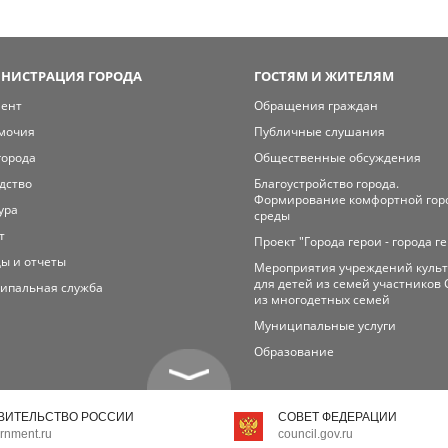
НИСТРАЦИЯ ГОРОДА
ГОСТЯМ И ЖИТЕЛЯМ
мент
Обращения граждан
мочия
Публичные слушания
города
Общественные обсуждения
дство
Благоустройство города.
Формирование комфортной гор
ура
среды
т
Проект "Города герои - города г
ы и отчеты
Мероприятия учреждений куль
для детей из семей участников 
ипальная служба
из многодетных семей
Муниципальные услуги
Образование
ВИТЕЛЬСТВО РОССИИ
СОВЕТ ФЕДЕРАЦИИ
rnment.ru
council.gov.ru