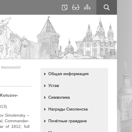
для
сайта
слабовидящих
Illarionovich
Общая информация
Устав
-Kutuzov-
Символика
813)
Награды Смоленска
zov Smolensky –
ral, Commander-
Почётные граждане
r of 1812, full