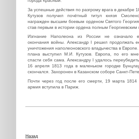
города Красный.
За успешные действия по разгрому врага в декабре 1
Кутузов получил почётный титул князя Смолен
награжден высшим боевым орденом Святого Георгия 
став первым в истории ордена полным Георгиевским 
Изгнание Наполеона из России не означало 
окончания войны. Александр I решил продолжать е
уничтожения наполеоновского владычества в Европе.
плана выступил М.И. Кутузов. Европа, по его мн
спасти себя сама. Александру I удалось переубедить
16 апреля 1813 года в маленьком городке Бунцла
скончался. Захоронен в Казанском соборе Санкт-Пете
Почти через год после его смерти, 19 марта 1814 
армия вступила в Париж.
Назад