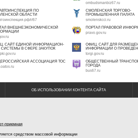
ombudsmanbiz67.ru
АВТОИНСПЕКЦИЯ ПО
СМОЛЕНСКАЯ ТОРГОВО-
ЛЕНСКОЙ ОБЛАСТИ
ПРОМЫШЛЕННАЯ ПАЛАТА
втоинспекция.рф/r/67
smolenskcci.ru
ТАЛ ВНЕШНЕЭКОНОМИЧЕСКОЙ
ПОРТАЛ ПРАВОВОЙ ИНФОР
ОРМАЦИИ
pravo.gov.ru
gov.ru
Ц. САЙТ ЕДИНОЙ ИНФОРМАЦИОН-
ОФИЦ. САЙТ ДЛЯ РАЗМЕЩЕ
 СИСТЕМЫ В СФЕРЕ ЗАКУПОК
ИНФОРМАЦИИ О ПРОВЕДЕН
pki.gov.ru
torgi.gov.ru
ЕРОССИЙСКАЯ АССОЦИАЦИЯ ТОС
ОБЩЕСТВЕННЫЙ ТРАНСПОР
ГОРОДА
oatos.ru
bus67.ru
ОБ ИСПОЛЬЗОВАНИИ КОНТЕНТА САЙТА
ет-приемная
ляется средством массовой информации