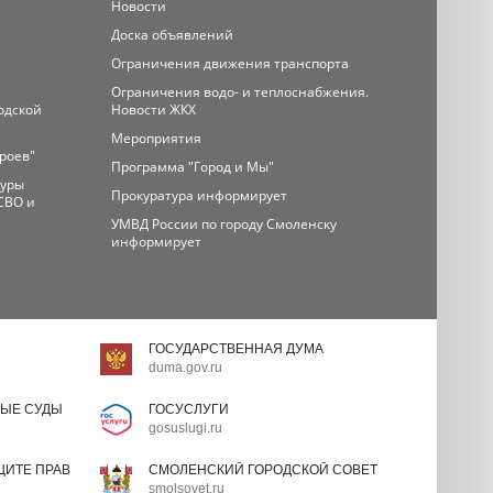
Новости
Доска объявлений
Ограничения движения транспорта
Ограничения водо- и теплоснабжения.
одской
Новости ЖКХ
Мероприятия
ероев"
Программа "Город и Мы"
туры
Прокуратура информирует
СВО и
УМВД России по городу Смоленску
информирует
ГОСУДАРСТВЕННАЯ ДУМА
duma.gov.ru
ЫЕ СУДЫ
ГОСУСЛУГИ
gosuslugi.ru
ИТЕ ПРАВ
СМОЛЕНСКИЙ ГОРОДСКОЙ СОВЕТ
smolsovet.ru