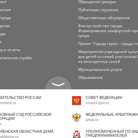
мент
Обращения граждан
мочия
Публичные слушания
города
Общественные обсуждения
дство
Благоустройство города.
Формирование комфортной гор
ура
среды
т
Проект "Города герои - города г
ы и отчеты
Мероприятия учреждений куль
для детей из семей участников 
ипальная служба
из многодетных семей
Муниципальные услуги
Образование
ВИТЕЛЬСТВО РОССИИ
СОВЕТ ФЕДЕРАЦИИ
rnment.ru
council.gov.ru
ХОВНЫЙ СУД РОССИЙСКОЙ
ФЕДЕРАЛЬНЫЕ АРБИТРАЖН
ЕРАЦИИ
arbitr.ru
ru
ЛЕНСКАЯ ОБЛАСТНАЯ ДУМА
УПОЛНОМОЧЕННЫЙ ПО ЗАЩ
ПРЕДПРИНИМАТЕЛЕЙ
oblduma.ru