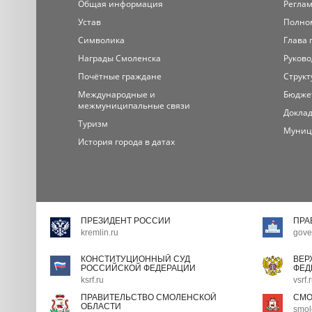
Общая информация
Регла
Устав
Полно
Символика
Глава 
Награды Смоленска
Руково
Почётные граждане
Структ
Международные и
Бюдже
межмуниципальные связи
Доклад
Туризм
Муниц
История города в датах
ПРЕЗИДЕНТ РОССИИ
ПРА
kremlin.ru
gove
КОНСТИТУЦИОННЫЙ СУД
ВЕР
РОССИЙСКОЙ ФЕДЕРАЦИИ
ФЕД
ksrf.ru
vsrf.
ПРАВИТЕЛЬСТВО СМОЛЕНСКОЙ
СМО
ОБЛАСТИ
smol