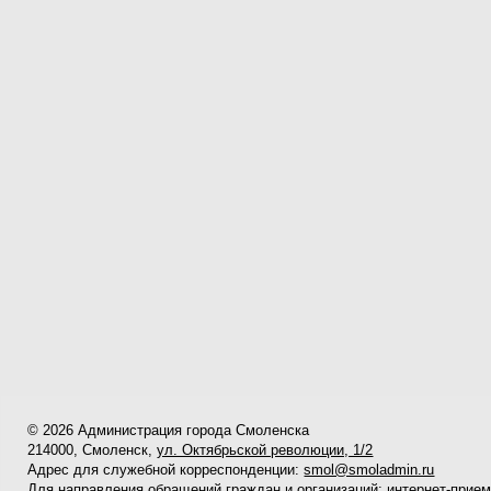
© 2026 Администрация города Смоленска
214000, Смоленск,
ул. Октябрьской революции, 1/2
Адрес для служебной корреспонденции:
smol@smoladmin.ru
Для направления обращений граждан и организаций:
интернет-прие