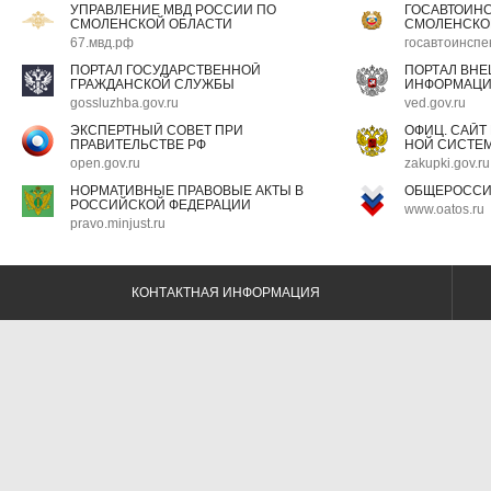
УПРАВЛЕНИЕ МВД РОССИИ ПО
ГОСАВТОИН
СМОЛЕНСКОЙ ОБЛАСТИ
СМОЛЕНСКО
67.мвд.рф
госавтоинспе
ПОРТАЛ ГОСУДАРСТВЕННОЙ
ПОРТАЛ ВН
ГРАЖДАНСКОЙ СЛУЖБЫ
ИНФОРМАЦ
gossluzhba.gov.ru
ved.gov.ru
ЭКСПЕРТНЫЙ СОВЕТ ПРИ
ОФИЦ. САЙТ
ПРАВИТЕЛЬСТВЕ РФ
НОЙ СИСТЕМ
open.gov.ru
zakupki.gov.ru
НОРМАТИВНЫЕ ПРАВОВЫЕ АКТЫ В
ОБЩЕРОССИ
РОССИЙСКОЙ ФЕДЕРАЦИИ
www.oatos.ru
pravo.minjust.ru
КОНТАКТНАЯ ИНФОРМАЦИЯ