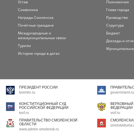
Устав
Полномочия
Символика
Глава города
Награды Смоленска
Руководство
Почётные граждане
Структура
Международные и
Бюджет
межмуниципальные связи
Доклады и отч
Туризм
Муниципальна
История города в датах
ПРЕЗИДЕНТ РОССИИ
ПРАВИТЕЛЬ
kremlin.ru
government.ru
КОНСТИТУЦИОННЫЙ СУД
ВЕРХОВНЫЙ
РОССИЙСКОЙ ФЕДЕРАЦИИ
ФЕДЕРАЦИИ
ksrf.ru
vsrf.ru
ПРАВИТЕЛЬСТВО СМОЛЕНСКОЙ
СМОЛЕНСКА
ОБЛАСТИ
smoloblduma.
www.admin-smolensk.ru