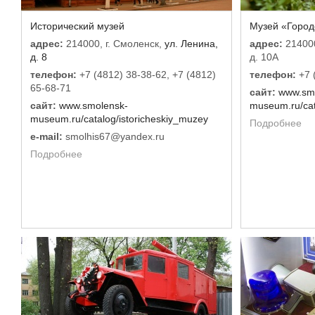
Исторический музей
Музей «Городс
адрес:
214000, г. Смоленск,
ул. Ленина,
адрес:
214000
д. 8
д. 10А
телефон:
+7 (4812) 38-38-62, +7 (4812)
телефон:
+7 
65-68-71
сайт:
www.sm
сайт:
www.smolensk-
museum.ru/cat
museum.ru/catalog/istoricheskiy_muzey
Подробнее
e-mail:
smolhis67@yandex.ru
Подробнее