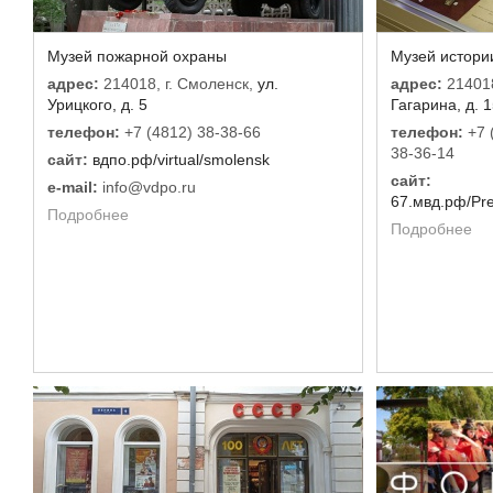
Музей пожарной охраны
Музей истори
адрес:
214018, г. Смоленск,
ул.
адрес:
214018
Урицкого, д. 5
Гагарина, д. 
телефон:
+7 (4812) 38-38-66
телефон:
+7 
38-36-14
сайт:
вдпо.рф/virtual/smolensk
сайт:
e-mail:
info@vdpo.ru
67.мвд.рф/Pre
Подробнее
Подробнее