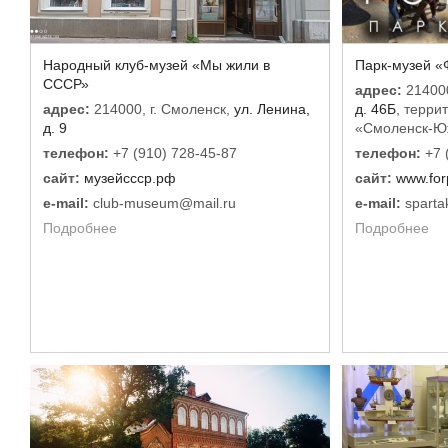
Народный клуб-музей «Мы жили в
Парк-музей «
СССР»
адрес:
214000
адрес:
214000, г. Смоленск,
ул. Ленина,
д. 46Б
, терри
д. 9
«Смоленск-Ю
телефон:
+7 (910) 728-45-87
телефон:
+7 
сайт:
музейссср.рф
сайт:
www.for
e-mail:
club-museum@mail.ru
e-mail:
sparta
Подробнее
Подробнее