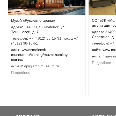
Музей «Русская старина»
СОГБУК «Мол
имени адмир
адрес:
214000, г. Смоленск,
ул.
Тенишевой, д. 7
адрес:
214000
Советская, д.
телефон:
+7 (4812) 38-15-91, касса +7
(4812) 38-18-51
телефон:
+7 
сайт:
www.smolensk-
сайт:
www.mu
museum.ru/catalog/muzej-russkaya-
e-mail:
navy-
starina/
Подробнее
e-mail:
dpi@smolmuseum.ru
Подробнее