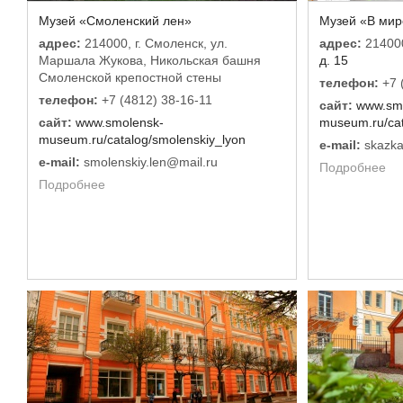
Музей «Смоленский лен»
Музей «В мир
адрес:
214000, г. Смоленск, ул.
адрес:
214000
Маршала Жукова, Никольская башня
д. 15
Смоленской крепостной стены
телефон:
+7 
телефон:
+7 (4812) 38-16-11
сайт:
www.sm
сайт:
www.smolensk-
museum.ru/cat
museum.ru/catalog/smolenskiy_lyon
e-mail:
skazka
e-mail:
smolenskiy.len@mail.ru
Подробнее
Подробнее