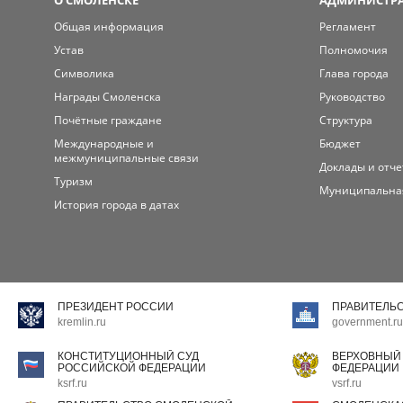
О СМОЛЕНСКЕ
АДМИНИСТРА
Общая информация
Регламент
Устав
Полномочия
Символика
Глава города
Награды Смоленска
Руководство
Почётные граждане
Структура
Международные и
Бюджет
межмуниципальные связи
Доклады и отч
Туризм
Муниципальна
История города в датах
ПРЕЗИДЕНТ РОССИИ
ПРАВИТЕЛЬ
kremlin.ru
government.ru
КОНСТИТУЦИОННЫЙ СУД
ВЕРХОВНЫЙ
РОССИЙСКОЙ ФЕДЕРАЦИИ
ФЕДЕРАЦИИ
ksrf.ru
vsrf.ru