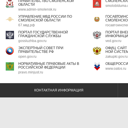
ПРАВИТЕЛЬСТВО СМОЛЕНСКОЙ
СМОЛЕНСКА
ОБЛАСТИ
smoloblduma.
www.admin-smolensk.ru
УПРАВЛЕНИЕ МВД РОССИИ ПО
ГОСАВТОИН
СМОЛЕНСКОЙ ОБЛАСТИ
СМОЛЕНСКО
67.мвд.рф
госавтоинспе
ПОРТАЛ ГОСУДАРСТВЕННОЙ
ПОРТАЛ ВН
ГРАЖДАНСКОЙ СЛУЖБЫ
ИНФОРМАЦ
gossluzhba.gov.ru
ved.gov.ru
ЭКСПЕРТНЫЙ СОВЕТ ПРИ
ОФИЦ. САЙТ
ПРАВИТЕЛЬСТВЕ РФ
НОЙ СИСТЕМ
open.gov.ru
zakupki.gov.ru
НОРМАТИВНЫЕ ПРАВОВЫЕ АКТЫ В
ОБЩЕРОССИ
РОССИЙСКОЙ ФЕДЕРАЦИИ
www.oatos.ru
pravo.minjust.ru
КОНТАКТНАЯ ИНФОРМАЦИЯ