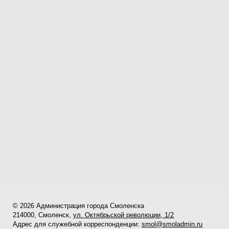
© 2026 Администрация города Смоленска
214000, Смоленск,
ул. Октябрьской революции, 1/2
Адрес для служебной корреспонденции:
smol@smoladmin.ru