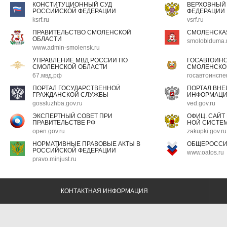
КОНСТИТУЦИОННЫЙ СУД
ВЕРХОВНЫЙ
РОССИЙСКОЙ ФЕДЕРАЦИИ
ФЕДЕРАЦИИ
ksrf.ru
vsrf.ru
ПРАВИТЕЛЬСТВО СМОЛЕНСКОЙ
СМОЛЕНСКА
ОБЛАСТИ
smoloblduma.
www.admin-smolensk.ru
УПРАВЛЕНИЕ МВД РОССИИ ПО
ГОСАВТОИН
СМОЛЕНСКОЙ ОБЛАСТИ
СМОЛЕНСКО
67.мвд.рф
госавтоинспе
ПОРТАЛ ГОСУДАРСТВЕННОЙ
ПОРТАЛ ВН
ГРАЖДАНСКОЙ СЛУЖБЫ
ИНФОРМАЦ
gossluzhba.gov.ru
ved.gov.ru
ЭКСПЕРТНЫЙ СОВЕТ ПРИ
ОФИЦ. САЙТ
ПРАВИТЕЛЬСТВЕ РФ
НОЙ СИСТЕМ
open.gov.ru
zakupki.gov.ru
НОРМАТИВНЫЕ ПРАВОВЫЕ АКТЫ В
ОБЩЕРОССИ
РОССИЙСКОЙ ФЕДЕРАЦИИ
www.oatos.ru
pravo.minjust.ru
КОНТАКТНАЯ ИНФОРМАЦИЯ