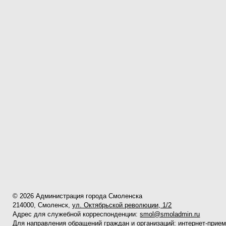
© 2026 Администрация города Смоленска
214000, Смоленск,
ул. Октябрьской революции, 1/2
Адрес для служебной корреспонденции:
smol@smoladmin.ru
Для направления обращений граждан и организаций:
интернет-прие