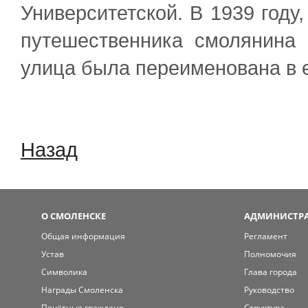
Университетской. В 1939 году,
путешественника смолянина 
улица была переименована в е
Назад
О СМОЛЕНСКЕ
АДМИНИСТРА
Общая информация
Регламент
Устав
Полномочия
Символика
Глава города
Награды Смоленска
Руководство
Почётные граждане
Структура