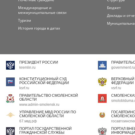
Международные и
Бюджет
межмуниципальные связи
Доклады и отч
Туризм
Муниципальна
История города в датах
ПРЕЗИДЕНТ РОССИИ
ПРАВИТЕЛЬ
kremlin.ru
government.ru
КОНСТИТУЦИОННЫЙ СУД
ВЕРХОВНЫЙ
РОССИЙСКОЙ ФЕДЕРАЦИИ
ФЕДЕРАЦИИ
ksrf.ru
vsrf.ru
ПРАВИТЕЛЬСТВО СМОЛЕНСКОЙ
СМОЛЕНСКА
ОБЛАСТИ
smoloblduma.
www.admin-smolensk.ru
УПРАВЛЕНИЕ МВД РОССИИ ПО
ГОСАВТОИН
СМОЛЕНСКОЙ ОБЛАСТИ
СМОЛЕНСКО
67.мвд.рф
госавтоинспе
ПОРТАЛ ГОСУДАРСТВЕННОЙ
ПОРТАЛ ВН
ГРАЖДАНСКОЙ СЛУЖБЫ
ИНФОРМАЦ