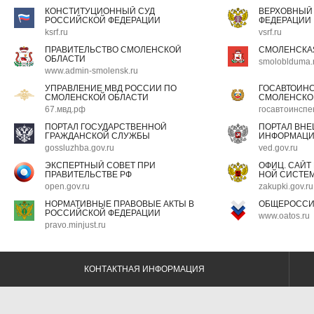
КОНСТИТУЦИОННЫЙ СУД
ВЕРХОВНЫЙ
РОССИЙСКОЙ ФЕДЕРАЦИИ
ФЕДЕРАЦИИ
ksrf.ru
vsrf.ru
ПРАВИТЕЛЬСТВО СМОЛЕНСКОЙ
СМОЛЕНСКА
ОБЛАСТИ
smoloblduma.
www.admin-smolensk.ru
УПРАВЛЕНИЕ МВД РОССИИ ПО
ГОСАВТОИН
СМОЛЕНСКОЙ ОБЛАСТИ
СМОЛЕНСКО
67.мвд.рф
госавтоинспе
ПОРТАЛ ГОСУДАРСТВЕННОЙ
ПОРТАЛ ВН
ГРАЖДАНСКОЙ СЛУЖБЫ
ИНФОРМАЦ
gossluzhba.gov.ru
ved.gov.ru
ЭКСПЕРТНЫЙ СОВЕТ ПРИ
ОФИЦ. САЙТ
ПРАВИТЕЛЬСТВЕ РФ
НОЙ СИСТЕМ
open.gov.ru
zakupki.gov.ru
НОРМАТИВНЫЕ ПРАВОВЫЕ АКТЫ В
ОБЩЕРОССИ
РОССИЙСКОЙ ФЕДЕРАЦИИ
www.oatos.ru
pravo.minjust.ru
КОНТАКТНАЯ ИНФОРМАЦИЯ