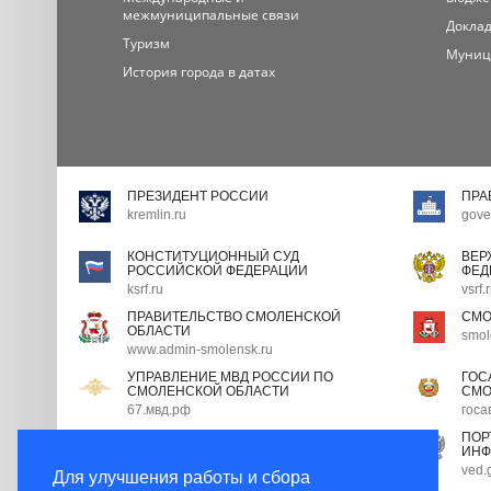
межмуниципальные связи
Доклад
Туризм
Муниц
История города в датах
ПРЕЗИДЕНТ РОССИИ
ПРА
kremlin.ru
gove
КОНСТИТУЦИОННЫЙ СУД
ВЕР
РОССИЙСКОЙ ФЕДЕРАЦИИ
ФЕД
ksrf.ru
vsrf.
ПРАВИТЕЛЬСТВО СМОЛЕНСКОЙ
СМО
ОБЛАСТИ
smol
www.admin-smolensk.ru
УПРАВЛЕНИЕ МВД РОССИИ ПО
ГОС
СМОЛЕНСКОЙ ОБЛАСТИ
СМО
67.мвд.рф
госа
ПОРТАЛ ГОСУДАРСТВЕННОЙ
ПОР
ГРАЖДАНСКОЙ СЛУЖБЫ
ИНФ
gossluzhba.gov.ru
ved.
Для улучшения работы и сбора