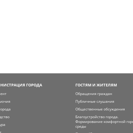
НИСТРАЦИЯ ГОРОДА
ГОСТЯМ И ЖИТЕЛЯМ
мент
Обращения граждан
мочия
Публичные слушания
города
Общественные обсуждения
дство
Благоустройство города.
Формирование комфортной гор
ура
среды
т