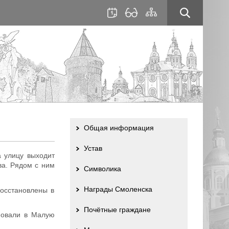
для
сайта
слабовидящих
Общая информация
Устав
 улицу выходит
ва. Рядом с ним
Символика
Награды Смоленска
осстановлены в
Почётные граждане
новали в Малую