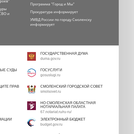
ероев"
Программа "Город и Мы"
туры
Прокуратура информирует
СВО и
УМВД России по городу Смоленску
информирует
ГОСУДАРСТВЕННАЯ ДУМА
duma.gov.ru
ЫЕ СУДЫ
ГОСУСЛУГИ
gosuslugi.ru
ИТЕ ПРАВ
СМОЛЕНСКИЙ ГОРОДСКОЙ СОВЕТ
smolsovet.ru
НО СМОЛЕНСКАЯ ОБЛАСТНАЯ
НОТАРИАЛЬНАЯ ПАЛАТА
67.notariat.ru/ru-ru/
МАЦИИ
ЭЛЕКТРОННЫЙ БЮДЖЕТ
budget.gov.ru