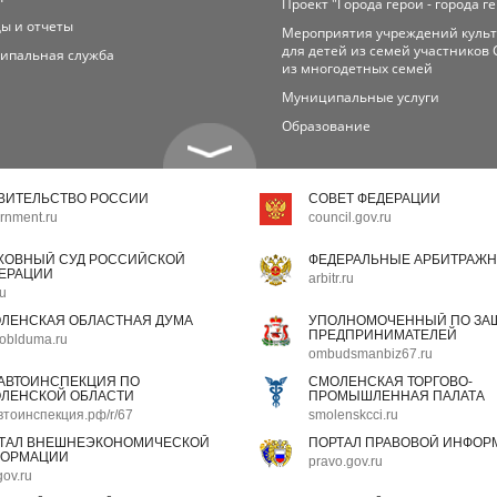
Проект "Города герои - города г
ы и отчеты
Мероприятия учреждений куль
для детей из семей участников 
ипальная служба
из многодетных семей
Муниципальные услуги
Образование
ВИТЕЛЬСТВО РОССИИ
СОВЕТ ФЕДЕРАЦИИ
rnment.ru
council.gov.ru
ХОВНЫЙ СУД РОССИЙСКОЙ
ФЕДЕРАЛЬНЫЕ АРБИТРАЖН
ЕРАЦИИ
arbitr.ru
ru
ЛЕНСКАЯ ОБЛАСТНАЯ ДУМА
УПОЛНОМОЧЕННЫЙ ПО ЗАЩ
ПРЕДПРИНИМАТЕЛЕЙ
oblduma.ru
ombudsmanbiz67.ru
АВТОИНСПЕКЦИЯ ПО
СМОЛЕНСКАЯ ТОРГОВО-
ЛЕНСКОЙ ОБЛАСТИ
ПРОМЫШЛЕННАЯ ПАЛАТА
втоинспекция.рф/r/67
smolenskcci.ru
ТАЛ ВНЕШНЕЭКОНОМИЧЕСКОЙ
ПОРТАЛ ПРАВОВОЙ ИНФОР
ОРМАЦИИ
pravo.gov.ru
gov.ru