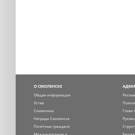
О СМОЛЕНСКЕ
АДМИ
Общая информация
Регла
Устав
Полно
Символика
Глава 
Награды Смоленска
Руково
Почётные граждане
Структ
Международные и
Бюдже