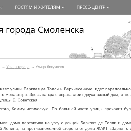
ГОСТЯМ И ЖИТЕЛЯМ
ПРЕСС-ЦЕНТР
 города Смоленска
и
Улицы города
Улица Докучаева
диняет улицы Барклая де Толли и Верхнесенную, идет параллельн
ого монастыря. Здесь на краю оврага стоит двухэтажный дом, отно
улицы Б. Советская.
ского, Коммунистическую. По большей части улицы проходит бул
омов: дома партактива на углу с улицей Барклая де Толли и до
цей Ленина, на противоположной стороне от дома ЖАКТ «Заря», с