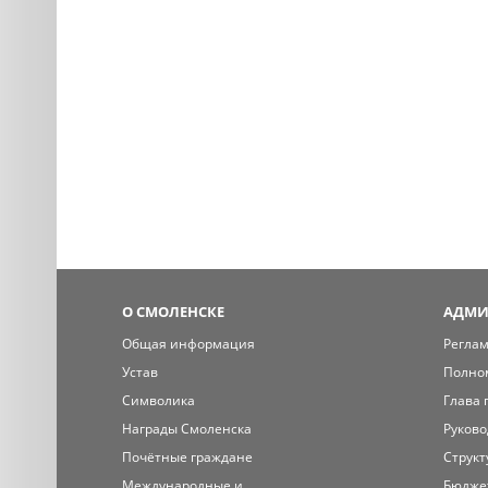
О СМОЛЕНСКЕ
АДМИ
Общая информация
Регла
Устав
Полно
Символика
Глава 
Награды Смоленска
Руково
Почётные граждане
Структ
Международные и
Бюдже