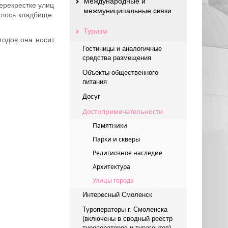
Международные и
ерекрестке улиц
межмуниципальные связи
алось кладбище.
Туризм
годов она носит
Гостиницы и аналогичные
средства размещения
Объекты общественного
питания
Досуг
Достопримечательности
Памятники
Парки и скверы
Религиозное наследие
Архитектура
Улицы города
Интересный Смоленск
Туроператоры г. Смоленска
(включены в сводный реестр
туроператоров и турагентов)