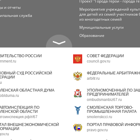
Проект "Города герои - города г
ы и отчеты
Мероприятия учреждений куль
для детей из семей участников 
ипальная служба
из многодетных семей
Муниципальные услуги
Образование
ВИТЕЛЬСТВО РОССИИ
СОВЕТ ФЕДЕРАЦИИ
rnment.ru
council.gov.ru
ХОВНЫЙ СУД РОССИЙСКОЙ
ФЕДЕРАЛЬНЫЕ АРБИТРАЖН
ЕРАЦИИ
arbitr.ru
ru
ЛЕНСКАЯ ОБЛАСТНАЯ ДУМА
УПОЛНОМОЧЕННЫЙ ПО ЗАЩ
ПРЕДПРИНИМАТЕЛЕЙ
oblduma.ru
ombudsmanbiz67.ru
АВТОИНСПЕКЦИЯ ПО
СМОЛЕНСКАЯ ТОРГОВО-
ЛЕНСКОЙ ОБЛАСТИ
ПРОМЫШЛЕННАЯ ПАЛАТА
втоинспекция.рф/r/67
smolenskcci.ru
ТАЛ ВНЕШНЕЭКОНОМИЧЕСКОЙ
ПОРТАЛ ПРАВОВОЙ ИНФОР
ОРМАЦИИ
pravo.gov.ru
gov.ru