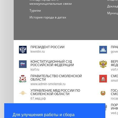
межмуниципальные связи
Доклад
Туризм
Муниц
История города в датах
ПРЕЗИДЕНТ РОССИИ
ПРА
kremlin.ru
gove
КОНСТИТУЦИОННЫЙ СУД
ВЕР
РОССИЙСКОЙ ФЕДЕРАЦИИ
ФЕД
ksrf.ru
vsrf.
ПРАВИТЕЛЬСТВО СМОЛЕНСКОЙ
СМО
ОБЛАСТИ
smol
www.admin-smolensk.ru
УПРАВЛЕНИЕ МВД РОССИИ ПО
ГОС
СМОЛЕНСКОЙ ОБЛАСТИ
СМО
67.мвд.рф
госа
ПОРТАЛ ГОСУДАРСТВЕННОЙ
ПОР
ГРАЖДАНСКОЙ СЛУЖБЫ
ИНФ
gossluzhba.gov.ru
ved.
Для улучшения работы и сбора