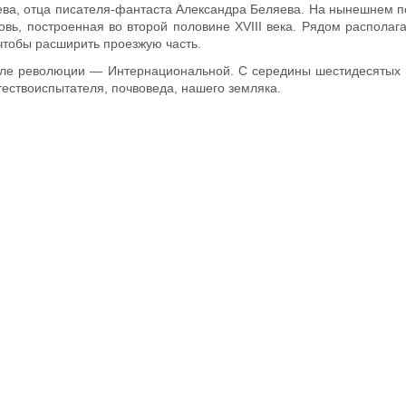
ва, отца писателя-фантаста Александра Беляева. На нынешнем п
вь, построенная во второй половине XVIII века. Рядом располаг
чтобы расширить проезжую часть.
сле революции — Интернациональной. С середины шестидесятых 
ествоиспытателя, почвоведа, нашего земляка.