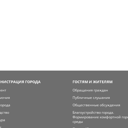
НИСТРАЦИЯ ГОРОДА
ГОСТЯМ И ЖИТЕЛЯМ
мент
Обращения граждан
мочия
Публичные слушания
города
Общественные обсуждения
дство
Благоустройство города.
Формирование комфортной гор
ура
среды
т