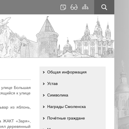
для
сайта
слабовидящих
Общая информация
Устав
о улице Большая
сящийся к улице
Символика
Награды Смоленска
ьвар из яблонь,
Почётные граждане
ма ЖАКТ «Заря»,
тоял деревянный