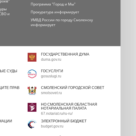
ероев"
Программа "Город и Мы"
туры
Прокуратура информирует
СВО и
УМВД России по городу Смоленску
информирует
ГОСУДАРСТВЕННАЯ ДУМА
duma.gov.ru
ЫЕ СУДЫ
ГОСУСЛУГИ
gosuslugi.ru
ИТЕ ПРАВ
СМОЛЕНСКИЙ ГОРОДСКОЙ СОВЕТ
smolsovet.ru
НО СМОЛЕНСКАЯ ОБЛАСТНАЯ
НОТАРИАЛЬНАЯ ПАЛАТА
67.notariat.ru/ru-ru/
МАЦИИ
ЭЛЕКТРОННЫЙ БЮДЖЕТ
budget.gov.ru