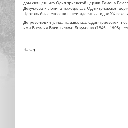
дом священника Одигитриевской церкви Романа Беляе
Докучаева и Ленина находилась Одигитриевская церко
Церковь была снесена в шестидесятых годах XX века, 
До революции улица называлась Одигитриевской, по
имя Василия Васильевича Докучаева (1846—1903), ест
Назад