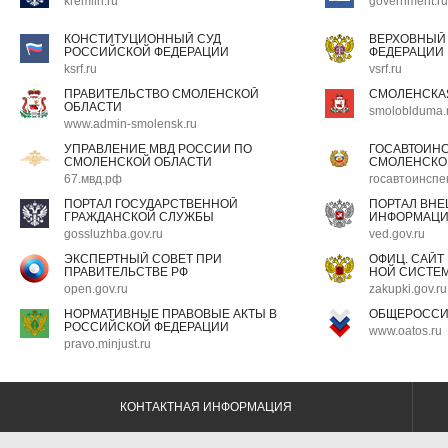
kremlin.ru
government.ru
КОНСТИТУЦИОННЫЙ СУД
ВЕРХОВНЫЙ
РОССИЙСКОЙ ФЕДЕРАЦИИ
ФЕДЕРАЦИИ
ksrf.ru
vsrf.ru
ПРАВИТЕЛЬСТВО СМОЛЕНСКОЙ
СМОЛЕНСКА
ОБЛАСТИ
smoloblduma.
www.admin-smolensk.ru
УПРАВЛЕНИЕ МВД РОССИИ ПО
ГОСАВТОИН
СМОЛЕНСКОЙ ОБЛАСТИ
СМОЛЕНСКО
67.мвд.рф
госавтоинспе
ПОРТАЛ ГОСУДАРСТВЕННОЙ
ПОРТАЛ ВН
ГРАЖДАНСКОЙ СЛУЖБЫ
ИНФОРМАЦ
gossluzhba.gov.ru
ved.gov.ru
ЭКСПЕРТНЫЙ СОВЕТ ПРИ
ОФИЦ. САЙТ
ПРАВИТЕЛЬСТВЕ РФ
НОЙ СИСТЕМ
open.gov.ru
zakupki.gov.ru
НОРМАТИВНЫЕ ПРАВОВЫЕ АКТЫ В
ОБЩЕРОССИ
РОССИЙСКОЙ ФЕДЕРАЦИИ
www.oatos.ru
pravo.minjust.ru
КОНТАКТНАЯ ИНФОРМАЦИЯ