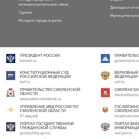
межмуниципальные связи
Доклады и отч
Туризм
Муниципальна
История города в датах
ПРЕЗИДЕНТ РОССИИ
ПРАВИТЕЛЬ
kremlin.ru
government.ru
КОНСТИТУЦИОННЫЙ СУД
ВЕРХОВНЫЙ
РОССИЙСКОЙ ФЕДЕРАЦИИ
ФЕДЕРАЦИИ
ksrf.ru
vsrf.ru
ПРАВИТЕЛЬСТВО СМОЛЕНСКОЙ
СМОЛЕНСКА
ОБЛАСТИ
smoloblduma.
www.admin-smolensk.ru
УПРАВЛЕНИЕ МВД РОССИИ ПО
ГОСАВТОИН
СМОЛЕНСКОЙ ОБЛАСТИ
СМОЛЕНСКО
67.мвд.рф
госавтоинспе
ПОРТАЛ ГОСУДАРСТВЕННОЙ
ПОРТАЛ ВН
ГРАЖДАНСКОЙ СЛУЖБЫ
ИНФОРМАЦ
gossluzhba.gov.ru
ved.gov.ru