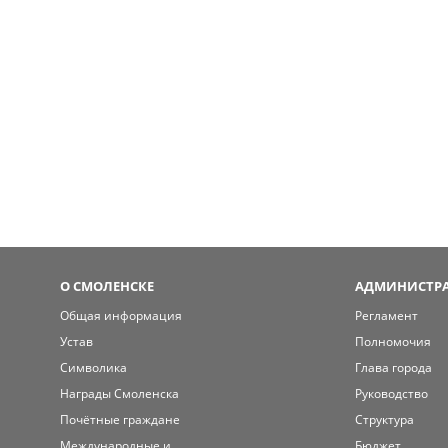
О СМОЛЕНСКЕ
АДМИНИСТРА
Общая информация
Регламент
Устав
Полномочия
Символика
Глава города
Награды Смоленска
Руководство
Почётные граждане
Структура
Международные и
Бюджет