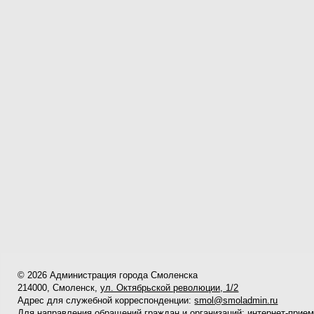
© 2026 Администрация города Смоленска
214000, Смоленск,
ул. Октябрьской революции, 1/2
Адрес для служебной корреспонденции:
smol@smoladmin.ru
Для направления обращений граждан и организаций:
интернет-прие