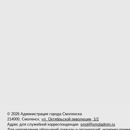
© 2026 Администрация города Смоленска
214000, Смоленск,
ул. Октябрьской революции, 1/2
Адрес для служебной корреспонденции:
smol@smoladmin.ru
Для направления обращений граждан и организаций:
интернет-прие