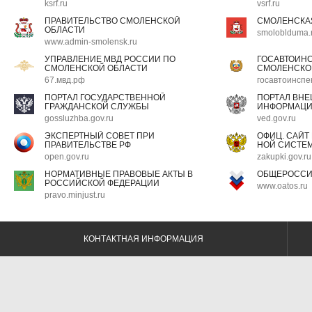
ksrf.ru
vsrf.ru
ПРАВИТЕЛЬСТВО СМОЛЕНСКОЙ
СМОЛЕНСКА
ОБЛАСТИ
smoloblduma.
www.admin-smolensk.ru
УПРАВЛЕНИЕ МВД РОССИИ ПО
ГОСАВТОИН
СМОЛЕНСКОЙ ОБЛАСТИ
СМОЛЕНСКО
67.мвд.рф
госавтоинспе
ПОРТАЛ ГОСУДАРСТВЕННОЙ
ПОРТАЛ ВН
ГРАЖДАНСКОЙ СЛУЖБЫ
ИНФОРМАЦ
gossluzhba.gov.ru
ved.gov.ru
ЭКСПЕРТНЫЙ СОВЕТ ПРИ
ОФИЦ. САЙТ
ПРАВИТЕЛЬСТВЕ РФ
НОЙ СИСТЕМ
open.gov.ru
zakupki.gov.ru
НОРМАТИВНЫЕ ПРАВОВЫЕ АКТЫ В
ОБЩЕРОССИ
РОССИЙСКОЙ ФЕДЕРАЦИИ
www.oatos.ru
pravo.minjust.ru
КОНТАКТНАЯ ИНФОРМАЦИЯ