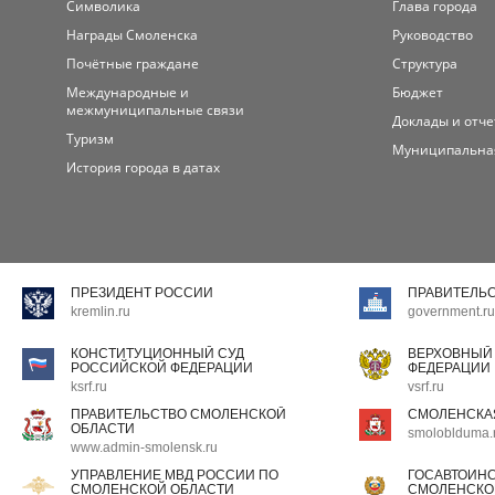
Символика
Глава города
Награды Смоленска
Руководство
Почётные граждане
Структура
Международные и
Бюджет
межмуниципальные связи
Доклады и отч
Туризм
Муниципальна
История города в датах
ПРЕЗИДЕНТ РОССИИ
ПРАВИТЕЛЬ
kremlin.ru
government.ru
КОНСТИТУЦИОННЫЙ СУД
ВЕРХОВНЫЙ
РОССИЙСКОЙ ФЕДЕРАЦИИ
ФЕДЕРАЦИИ
ksrf.ru
vsrf.ru
ПРАВИТЕЛЬСТВО СМОЛЕНСКОЙ
СМОЛЕНСКА
ОБЛАСТИ
smoloblduma.
www.admin-smolensk.ru
УПРАВЛЕНИЕ МВД РОССИИ ПО
ГОСАВТОИН
СМОЛЕНСКОЙ ОБЛАСТИ
СМОЛЕНСКО