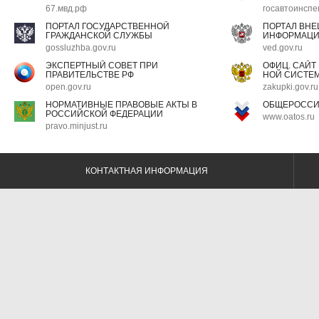
67.мвд.рф
госавтоинспе
ПОРТАЛ ГОСУДАРСТВЕННОЙ
ПОРТАЛ ВН
ГРАЖДАНСКОЙ СЛУЖБЫ
ИНФОРМАЦ
gossluzhba.gov.ru
ved.gov.ru
ЭКСПЕРТНЫЙ СОВЕТ ПРИ
ОФИЦ. САЙТ
ПРАВИТЕЛЬСТВЕ РФ
НОЙ СИСТЕМ
open.gov.ru
zakupki.gov.ru
НОРМАТИВНЫЕ ПРАВОВЫЕ АКТЫ В
ОБЩЕРОССИ
РОССИЙСКОЙ ФЕДЕРАЦИИ
www.oatos.ru
pravo.minjust.ru
КОНТАКТНАЯ ИНФОРМАЦИЯ