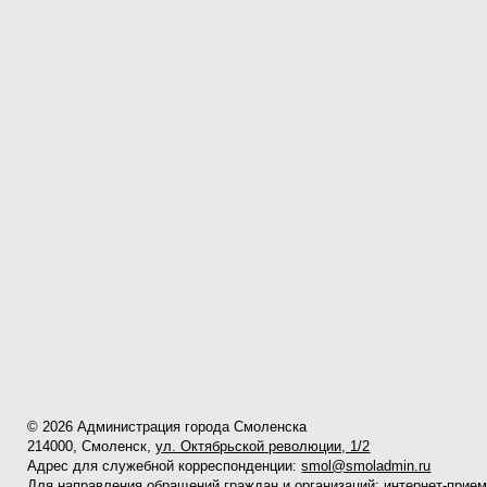
© 2026 Администрация города Смоленска
214000, Смоленск,
ул. Октябрьской революции, 1/2
Адрес для служебной корреспонденции:
smol@smoladmin.ru
Для направления обращений граждан и организаций:
интернет-прие