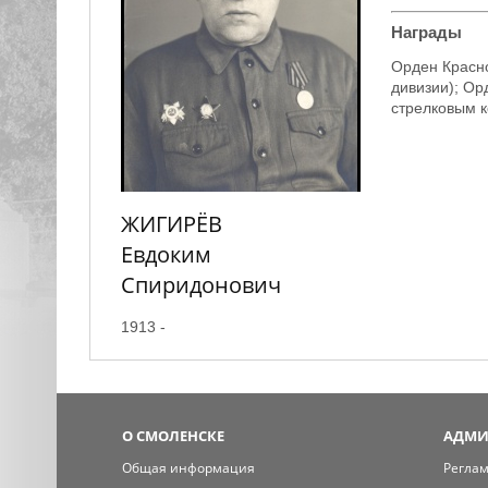
Награды
Орден Красно
дивизии); Ор
стрелковым к
ЖИГИРЁВ
Евдоким
Спиридонович
1913 -
О СМОЛЕНСКЕ
АДМИ
Общая информация
Регла