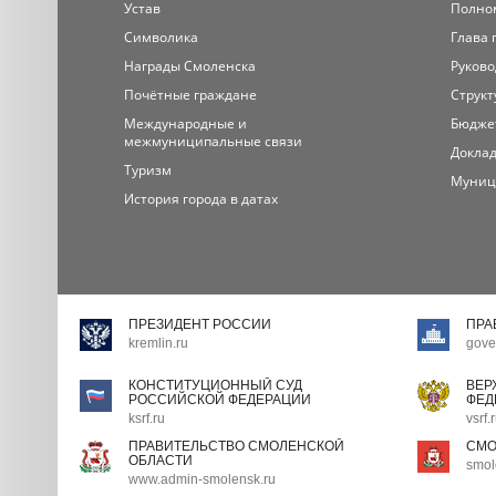
Устав
Полно
Символика
Глава 
Награды Смоленска
Руково
Почётные граждане
Структ
Международные и
Бюдже
межмуниципальные связи
Доклад
Туризм
Муниц
История города в датах
ПРЕЗИДЕНТ РОССИИ
ПРА
kremlin.ru
gove
КОНСТИТУЦИОННЫЙ СУД
ВЕР
РОССИЙСКОЙ ФЕДЕРАЦИИ
ФЕД
ksrf.ru
vsrf.
ПРАВИТЕЛЬСТВО СМОЛЕНСКОЙ
СМО
ОБЛАСТИ
smol
www.admin-smolensk.ru