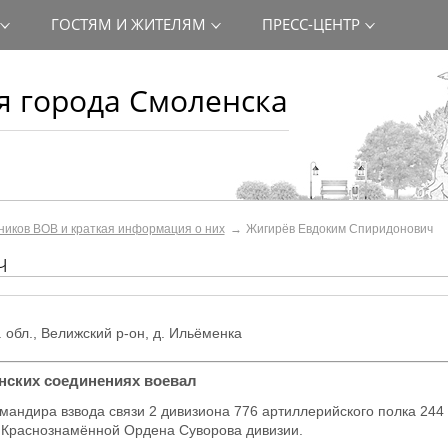
ГОСТЯМ И ЖИТЕЛЯМ
ПРЕСС-ЦЕНТР
 города Смоленска
ников ВОВ и краткая информация о них
Жигирёв Евдоким Спиридонович
ч
. обл., Велижский р-он, д. Ильёменка
инских соединениях воевал
андира взвода связи 2 дивизиона 776 артиллерийского полка 244
 Краснознамённой Ордена Суворова дивизии.