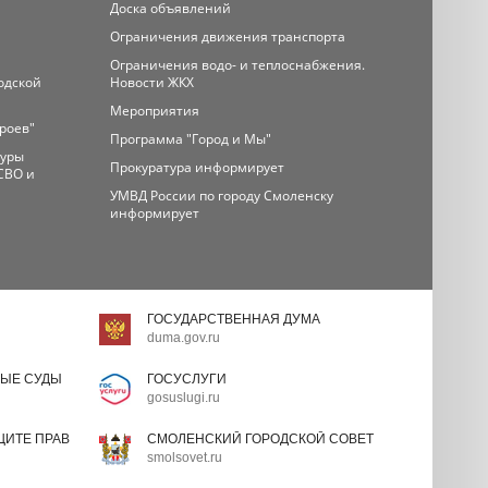
Доска объявлений
Ограничения движения транспорта
Ограничения водо- и теплоснабжения.
одской
Новости ЖКХ
Мероприятия
ероев"
Программа "Город и Мы"
туры
Прокуратура информирует
СВО и
УМВД России по городу Смоленску
информирует
ГОСУДАРСТВЕННАЯ ДУМА
duma.gov.ru
ЫЕ СУДЫ
ГОСУСЛУГИ
gosuslugi.ru
ИТЕ ПРАВ
СМОЛЕНСКИЙ ГОРОДСКОЙ СОВЕТ
smolsovet.ru