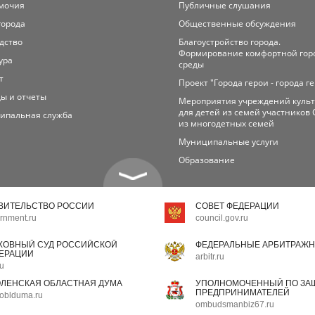
мочия
Публичные слушания
города
Общественные обсуждения
дство
Благоустройство города.
Формирование комфортной гор
ура
среды
т
Проект "Города герои - города г
ы и отчеты
Мероприятия учреждений куль
для детей из семей участников 
ипальная служба
из многодетных семей
Муниципальные услуги
Образование
ВИТЕЛЬСТВО РОССИИ
СОВЕТ ФЕДЕРАЦИИ
rnment.ru
council.gov.ru
ХОВНЫЙ СУД РОССИЙСКОЙ
ФЕДЕРАЛЬНЫЕ АРБИТРАЖН
ЕРАЦИИ
arbitr.ru
ru
ЛЕНСКАЯ ОБЛАСТНАЯ ДУМА
УПОЛНОМОЧЕННЫЙ ПО ЗАЩ
ПРЕДПРИНИМАТЕЛЕЙ
oblduma.ru
ombudsmanbiz67.ru