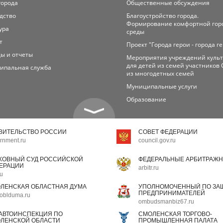
города
Общественные обсуждения
дство
Благоустройство города.
Формирование комфортной гор
ура
среды
т
Проект "Города герои - города г
ы и отчеты
Мероприятия учреждений куль
для детей из семей участников 
ипальная служба
из многодетных семей
Муниципальные услуги
Образование
ВИТЕЛЬСТВО РОССИИ
СОВЕТ ФЕДЕРАЦИИ
rnment.ru
council.gov.ru
ХОВНЫЙ СУД РОССИЙСКОЙ
ФЕДЕРАЛЬНЫЕ АРБИТРАЖН
ЕРАЦИИ
arbitr.ru
ru
ЛЕНСКАЯ ОБЛАСТНАЯ ДУМА
УПОЛНОМОЧЕННЫЙ ПО ЗАЩ
ПРЕДПРИНИМАТЕЛЕЙ
oblduma.ru
ombudsmanbiz67.ru
АВТОИНСПЕКЦИЯ ПО
СМОЛЕНСКАЯ ТОРГОВО-
ЛЕНСКОЙ ОБЛАСТИ
ПРОМЫШЛЕННАЯ ПАЛАТА