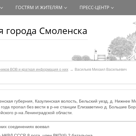
ГОСТЯМ И ЖИТЕЛЯМ
ПРЕСС-ЦЕНТР
 города Смоленска
ников ВОВ и краткая информация о них
Васильев Михаил Васильевич
ленская губерния, Казулинская волость, Бельский уезд, д. Нижнее М
 года пропал без вести в р-не станции Елизаветино д. Большие Бо
йского р-на Ленинградской области.
ских соединениях воевал
 НКВД СССР. 8 рота, член ВКП(б) 2 батальона.