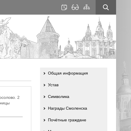
для
сайта
слабовидящих
Общая информация
Устав
Символика
осолово. 2
рницы
Награды Смоленска
Почётные граждане