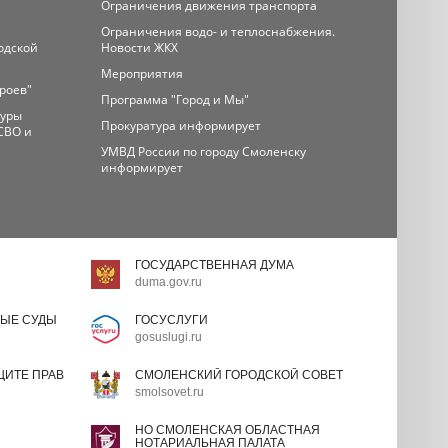
Ограничения движения транспорта
Ограничения водо- и теплоснабжения.
одской
Новости ЖКХ
Мероприятия
ероев"
Программа "Город и Мы"
туры
Прокуратура информирует
СВО и
УМВД России по городу Смоленску
информирует
ГОСУДАРСТВЕННАЯ ДУМА
duma.gov.ru
ЫЕ СУДЫ
ГОСУСЛУГИ
gosuslugi.ru
ИТЕ ПРАВ
СМОЛЕНСКИЙ ГОРОДСКОЙ СОВЕТ
smolsovet.ru
НО СМОЛЕНСКАЯ ОБЛАСТНАЯ
НОТАРИАЛЬНАЯ ПАЛАТА