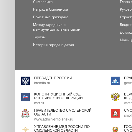
Символика
Глава 
Награды Смоленска
Руково
Почётные граждане
Структ
Международные и
Бюдже
межмуниципальные связи
Доклад
Туризм
Муниц
История города в датах
ПРЕЗИДЕНТ РОССИИ
ПРА
kremlin.ru
gove
КОНСТИТУЦИОННЫЙ СУД
ВЕР
РОССИЙСКОЙ ФЕДЕРАЦИИ
ФЕД
ksrf.ru
vsrf.
ПРАВИТЕЛЬСТВО СМОЛЕНСКОЙ
СМО
ОБЛАСТИ
smol
www.admin-smolensk.ru
УПРАВЛЕНИЕ МВД РОССИИ ПО
ГОС
СМОЛЕНСКОЙ ОБЛАСТИ
СМО