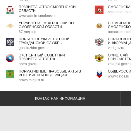
ПРАВИТЕЛЬСТВО СМОЛЕНСКОЙ
СМОЛЕНСКА
ОБЛАСТИ
smoloblduma.
www.admin-smolensk.ru
УПРАВЛЕНИЕ МВД РОССИИ ПО
ГОСАВТОИН
СМОЛЕНСКОЙ ОБЛАСТИ
СМОЛЕНСКО
67.мвд.рф
госавтоинспе
ПОРТАЛ ГОСУДАРСТВЕННОЙ
ПОРТАЛ ВН
ГРАЖДАНСКОЙ СЛУЖБЫ
ИНФОРМАЦ
gossluzhba.gov.ru
ved.gov.ru
ЭКСПЕРТНЫЙ СОВЕТ ПРИ
ОФИЦ. САЙТ
ПРАВИТЕЛЬСТВЕ РФ
НОЙ СИСТЕМ
open.gov.ru
zakupki.gov.ru
НОРМАТИВНЫЕ ПРАВОВЫЕ АКТЫ В
ОБЩЕРОССИ
РОССИЙСКОЙ ФЕДЕРАЦИИ
www.oatos.ru
pravo.minjust.ru
КОНТАКТНАЯ ИНФОРМАЦИЯ