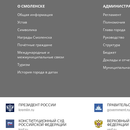
О СМОЛЕНСКЕ
АДМИНИСТРА
Общая информация
Регламент
Устав
Полномочия
Символика
Глава города
Награды Смоленска
Руководство
Почётные граждане
Структура
Международные и
Бюджет
межмуниципальные связи
Доклады и отч
Туризм
Муниципальна
История города в датах
ПРЕЗИДЕНТ РОССИИ
ПРАВИТЕЛЬ
kremlin.ru
government.ru
КОНСТИТУЦИОННЫЙ СУД
ВЕРХОВНЫЙ
РОССИЙСКОЙ ФЕДЕРАЦИИ
ФЕДЕРАЦИИ
ksrf.ru
vsrf.ru