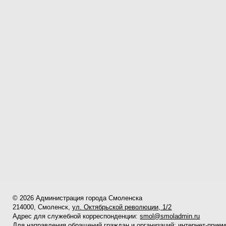
© 2026 Администрация города Смоленска
214000, Смоленск,
ул. Октябрьской революции, 1/2
Адрес для служебной корреспонденции:
smol@smoladmin.ru
Для направления обращений граждан и организаций:
интернет-прие