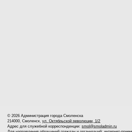
© 2026 Администрация города Смоленска
214000, Смоленск,
ул. Октябрьской революции, 1/2
Адрес для служебной корреспонденции:
smol@smoladmin.ru
Для направления обращений граждан и организаций:
интернет-прие