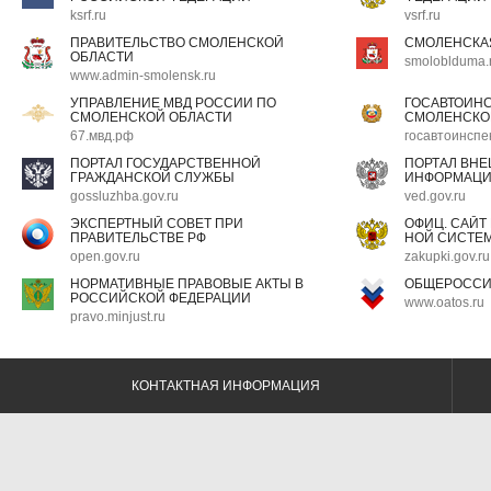
ksrf.ru
vsrf.ru
ПРАВИТЕЛЬСТВО СМОЛЕНСКОЙ
СМОЛЕНСКА
ОБЛАСТИ
smoloblduma.
www.admin-smolensk.ru
УПРАВЛЕНИЕ МВД РОССИИ ПО
ГОСАВТОИН
СМОЛЕНСКОЙ ОБЛАСТИ
СМОЛЕНСКО
67.мвд.рф
госавтоинспе
ПОРТАЛ ГОСУДАРСТВЕННОЙ
ПОРТАЛ ВН
ГРАЖДАНСКОЙ СЛУЖБЫ
ИНФОРМАЦ
gossluzhba.gov.ru
ved.gov.ru
ЭКСПЕРТНЫЙ СОВЕТ ПРИ
ОФИЦ. САЙТ
ПРАВИТЕЛЬСТВЕ РФ
НОЙ СИСТЕМ
open.gov.ru
zakupki.gov.ru
НОРМАТИВНЫЕ ПРАВОВЫЕ АКТЫ В
ОБЩЕРОССИ
РОССИЙСКОЙ ФЕДЕРАЦИИ
www.oatos.ru
pravo.minjust.ru
КОНТАКТНАЯ ИНФОРМАЦИЯ