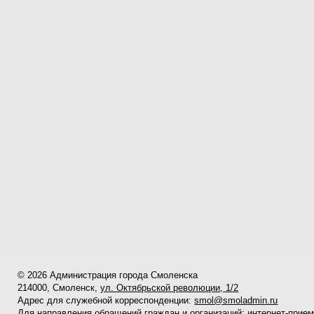
© 2026 Администрация города Смоленска
214000, Смоленск,
ул. Октябрьской революции, 1/2
Адрес для служебной корреспонденции:
smol@smoladmin.ru
Для направления обращений граждан и организаций:
интернет-прие