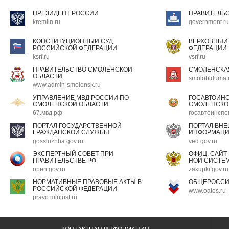
ПРЕЗИДЕНТ РОССИИ
ПРАВИТЕЛЬ
kremlin.ru
government.ru
КОНСТИТУЦИОННЫЙ СУД
ВЕРХОВНЫЙ
РОССИЙСКОЙ ФЕДЕРАЦИИ
ФЕДЕРАЦИИ
ksrf.ru
vsrf.ru
ПРАВИТЕЛЬСТВО СМОЛЕНСКОЙ
СМОЛЕНСКА
ОБЛАСТИ
smoloblduma.
www.admin-smolensk.ru
УПРАВЛЕНИЕ МВД РОССИИ ПО
ГОСАВТОИН
СМОЛЕНСКОЙ ОБЛАСТИ
СМОЛЕНСКО
67.мвд.рф
госавтоинспе
ПОРТАЛ ГОСУДАРСТВЕННОЙ
ПОРТАЛ ВН
ГРАЖДАНСКОЙ СЛУЖБЫ
ИНФОРМАЦ
gossluzhba.gov.ru
ved.gov.ru
ЭКСПЕРТНЫЙ СОВЕТ ПРИ
ОФИЦ. САЙТ
ПРАВИТЕЛЬСТВЕ РФ
НОЙ СИСТЕМ
open.gov.ru
zakupki.gov.ru
НОРМАТИВНЫЕ ПРАВОВЫЕ АКТЫ В
ОБЩЕРОССИ
РОССИЙСКОЙ ФЕДЕРАЦИИ
www.oatos.ru
pravo.minjust.ru