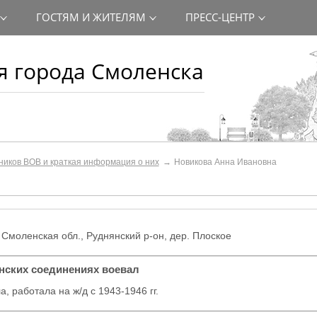
ГОСТЯМ И ЖИТЕЛЯМ
ПРЕСС-ЦЕНТР
 города Смоленска
ников ВОВ и краткая информация о них
Новикова Анна Ивановна
, Смоленская обл., Руднянский р-он, дер. Плоское
инских соединениях воевал
, работала на ж/д с 1943-1946 гг.