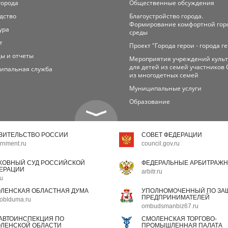
города
Общественные обсуждения
дство
Благоустройство города.
Формирование комфортной гор
ура
среды
т
Проект "Города герои - города г
ы и отчеты
Мероприятия учреждений куль
для детей из семей участников 
ипальная служба
из многодетных семей
Муниципальные услуги
Образование
ВИТЕЛЬСТВО РОССИИ
СОВЕТ ФЕДЕРАЦИИ
rnment.ru
council.gov.ru
ХОВНЫЙ СУД РОССИЙСКОЙ
ФЕДЕРАЛЬНЫЕ АРБИТРАЖН
ЕРАЦИИ
arbitr.ru
ru
ЛЕНСКАЯ ОБЛАСТНАЯ ДУМА
УПОЛНОМОЧЕННЫЙ ПО ЗАЩ
ПРЕДПРИНИМАТЕЛЕЙ
oblduma.ru
ombudsmanbiz67.ru
АВТОИНСПЕКЦИЯ ПО
СМОЛЕНСКАЯ ТОРГОВО-
ЛЕНСКОЙ ОБЛАСТИ
ПРОМЫШЛЕННАЯ ПАЛАТА