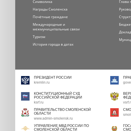
Символика
Глава 
Награды Смоленска
Руково
Почётные граждане
Структ
Международные и
Бюдже
межмуниципальные связи
Доклад
Туризм
Муниц
История города в датах
ПРЕЗИДЕНТ РОССИИ
ПРА
kremlin.ru
gove
КОНСТИТУЦИОННЫЙ СУД
ВЕР
РОССИЙСКОЙ ФЕДЕРАЦИИ
ФЕД
ksrf.ru
vsrf.
ПРАВИТЕЛЬСТВО СМОЛЕНСКОЙ
СМО
ОБЛАСТИ
smol
www.admin-smolensk.ru
УПРАВЛЕНИЕ МВД РОССИИ ПО
ГОС
СМОЛЕНСКОЙ ОБЛАСТИ
СМО