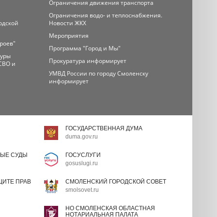
Ограничения движения транспорта
Ограничения водо- и теплоснабжения.
одской
Новости ЖКХ
Мероприятия
ероев"
Программа "Город и Мы"
туры
Прокуратура информирует
СВО и
УМВД России по городу Смоленску
информирует
ГОСУДАРСТВЕННАЯ ДУМА
duma.gov.ru
ЫЕ СУДЫ
ГОСУСЛУГИ
gosuslugi.ru
ИТЕ ПРАВ
СМОЛЕНСКИЙ ГОРОДСКОЙ СОВЕТ
smolsovet.ru
НО СМОЛЕНСКАЯ ОБЛАСТНАЯ
НОТАРИАЛЬНАЯ ПАЛАТА