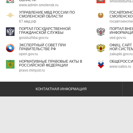
ОБЛАСТИ
smoloblduma.
www.admin-smolensk.ru
УПРАВЛЕНИЕ МВД РОССИИ ПО
ГОСАВТОИН
СМОЛЕНСКОЙ ОБЛАСТИ
СМОЛЕНСКО
67.мвд.рф
госавтоинспе
ПОРТАЛ ГОСУДАРСТВЕННОЙ
ПОРТАЛ ВН
ГРАЖДАНСКОЙ СЛУЖБЫ
ИНФОРМАЦ
gossluzhba.gov.ru
ved.gov.ru
ЭКСПЕРТНЫЙ СОВЕТ ПРИ
ОФИЦ. САЙТ
ПРАВИТЕЛЬСТВЕ РФ
НОЙ СИСТЕМ
open.gov.ru
zakupki.gov.ru
НОРМАТИВНЫЕ ПРАВОВЫЕ АКТЫ В
ОБЩЕРОССИ
РОССИЙСКОЙ ФЕДЕРАЦИИ
www.oatos.ru
pravo.minjust.ru
КОНТАКТНАЯ ИНФОРМАЦИЯ