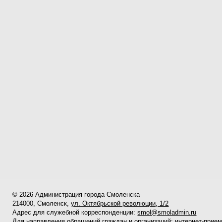
© 2026 Администрация города Смоленска
214000, Смоленск,
ул. Октябрьской революции, 1/2
Адрес для служебной корреспонденции:
smol@smoladmin.ru
Для направления обращений граждан и организаций:
интернет-прие