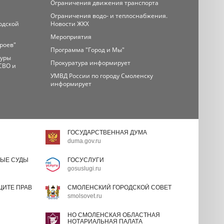
Ограничения движения транспорта
Ограничения водо- и теплоснабжения.
одской
Новости ЖКХ
Мероприятия
ероев"
Программа "Город и Мы"
туры
Прокуратура информирует
СВО и
УМВД России по городу Смоленску
информирует
ГОСУДАРСТВЕННАЯ ДУМА
duma.gov.ru
ЫЕ СУДЫ
ГОСУСЛУГИ
gosuslugi.ru
ИТЕ ПРАВ
СМОЛЕНСКИЙ ГОРОДСКОЙ СОВЕТ
smolsovet.ru
НО СМОЛЕНСКАЯ ОБЛАСТНАЯ
НОТАРИАЛЬНАЯ ПАЛАТА