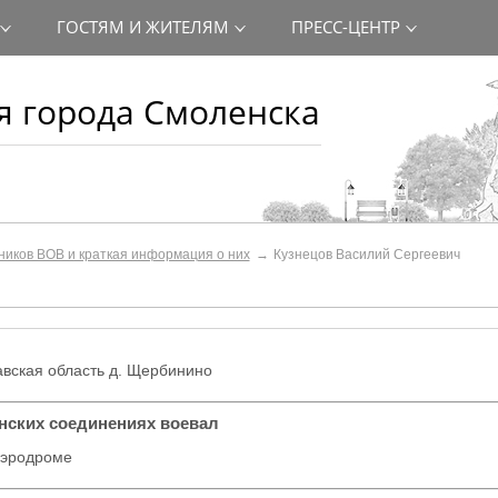
ГОСТЯМ И ЖИТЕЛЯМ
ПРЕСС-ЦЕНТР
 города Смоленска
ников ВОВ и краткая информация о них
Кузнецов Василий Сергеевич
вская область д.
Щербинино
инских соединениях воевал
аэродроме