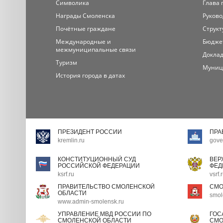
Символика
Глава 
Награды Смоленска
Руково
Почётные граждане
Структ
Международные и
Бюдже
межмуниципальные связи
Доклад
Туризм
Муниц
История города в датах
ПРЕЗИДЕНТ РОССИИ
ПРА
kremlin.ru
gove
КОНСТИТУЦИОННЫЙ СУД
ВЕР
РОССИЙСКОЙ ФЕДЕРАЦИИ
ФЕД
ksrf.ru
vsrf.
ПРАВИТЕЛЬСТВО СМОЛЕНСКОЙ
СМО
ОБЛАСТИ
smol
www.admin-smolensk.ru
УПРАВЛЕНИЕ МВД РОССИИ ПО
ГОС
СМОЛЕНСКОЙ ОБЛАСТИ
СМО