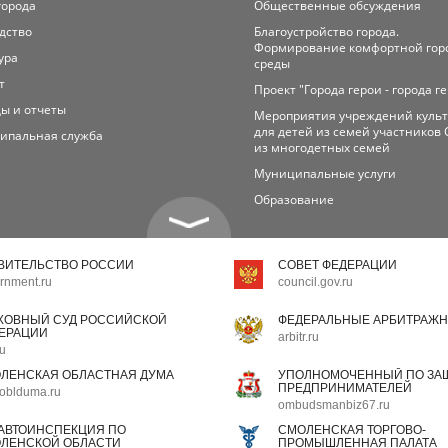
города
Общественные обсуждения
дство
Благоустройство города.
Формирование комфортной гор
ура
среды
т
Проект "Города герои - города г
ы и отчеты
Мероприятия учреждений куль
для детей из семей участников 
ипальная служба
из многодетных семей
Муниципальные услуги
Образование
ВИТЕЛЬСТВО РОССИИ
СОВЕТ ФЕДЕРАЦИИ
rnment.ru
council.gov.ru
ХОВНЫЙ СУД РОССИЙСКОЙ
ФЕДЕРАЛЬНЫЕ АРБИТРАЖН
ЕРАЦИИ
arbitr.ru
ru
ЛЕНСКАЯ ОБЛАСТНАЯ ДУМА
УПОЛНОМОЧЕННЫЙ ПО ЗАЩ
ПРЕДПРИНИМАТЕЛЕЙ
oblduma.ru
ombudsmanbiz67.ru
АВТОИНСПЕКЦИЯ ПО
СМОЛЕНСКАЯ ТОРГОВО-
ЛЕНСКОЙ ОБЛАСТИ
ПРОМЫШЛЕННАЯ ПАЛАТА