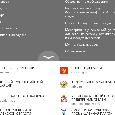
города
Общественные обсуждения
дство
Благоустройство города.
Формирование комфортной гор
ура
среды
т
Проект "Города герои - города г
ы и отчеты
Мероприятия учреждений куль
для детей из семей участников 
ипальная служба
из многодетных семей
Муниципальные услуги
Образование
ВИТЕЛЬСТВО РОССИИ
СОВЕТ ФЕДЕРАЦИИ
rnment.ru
council.gov.ru
ХОВНЫЙ СУД РОССИЙСКОЙ
ФЕДЕРАЛЬНЫЕ АРБИТРАЖН
ЕРАЦИИ
arbitr.ru
ru
ЛЕНСКАЯ ОБЛАСТНАЯ ДУМА
УПОЛНОМОЧЕННЫЙ ПО ЗАЩ
ПРЕДПРИНИМАТЕЛЕЙ
oblduma.ru
ombudsmanbiz67.ru
АВТОИНСПЕКЦИЯ ПО
СМОЛЕНСКАЯ ТОРГОВО-
ЛЕНСКОЙ ОБЛАСТИ
ПРОМЫШЛЕННАЯ ПАЛАТА