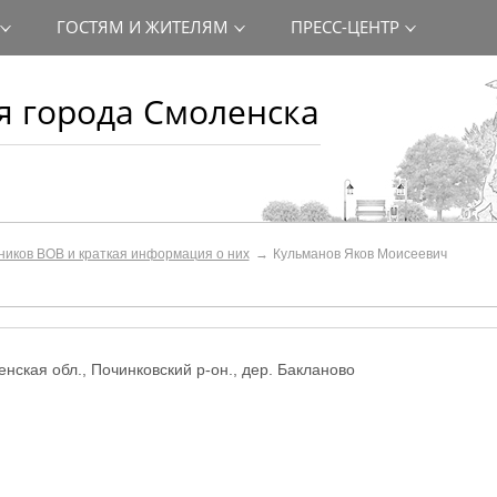
ГОСТЯМ И ЖИТЕЛЯМ
ПРЕСС-ЦЕНТР
 города Смоленска
ников ВОВ и краткая информация о них
Кульманов Яков Моисеевич
енская обл., Починковский р-он., дер. Бакланово