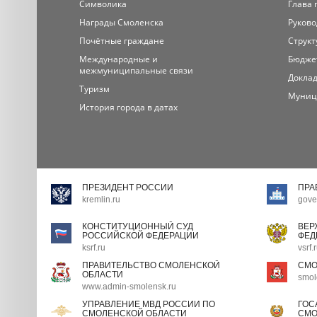
Символика
Глава 
Награды Смоленска
Руково
Почётные граждане
Структ
Международные и
Бюдже
межмуниципальные связи
Доклад
Туризм
Муниц
История города в датах
ПРЕЗИДЕНТ РОССИИ
ПРА
kremlin.ru
gove
КОНСТИТУЦИОННЫЙ СУД
ВЕР
РОССИЙСКОЙ ФЕДЕРАЦИИ
ФЕД
ksrf.ru
vsrf.
ПРАВИТЕЛЬСТВО СМОЛЕНСКОЙ
СМО
ОБЛАСТИ
smol
www.admin-smolensk.ru
УПРАВЛЕНИЕ МВД РОССИИ ПО
ГОС
СМОЛЕНСКОЙ ОБЛАСТИ
СМО