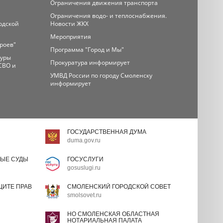
Ограничения движения транспорта
Ограничения водо- и теплоснабжения.
одской
Новости ЖКХ
Мероприятия
ероев"
Программа "Город и Мы"
туры
Прокуратура информирует
СВО и
УМВД России по городу Смоленску
информирует
ГОСУДАРСТВЕННАЯ ДУМА
duma.gov.ru
ЫЕ СУДЫ
ГОСУСЛУГИ
gosuslugi.ru
ИТЕ ПРАВ
СМОЛЕНСКИЙ ГОРОДСКОЙ СОВЕТ
smolsovet.ru
НО СМОЛЕНСКАЯ ОБЛАСТНАЯ
НОТАРИАЛЬНАЯ ПАЛАТА