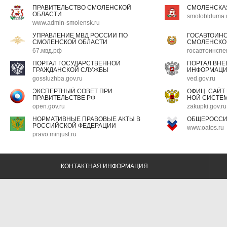
ПРАВИТЕЛЬСТВО СМОЛЕНСКОЙ
СМОЛЕНСКА
ОБЛАСТИ
smoloblduma.
www.admin-smolensk.ru
УПРАВЛЕНИЕ МВД РОССИИ ПО
ГОСАВТОИН
СМОЛЕНСКОЙ ОБЛАСТИ
СМОЛЕНСКО
67.мвд.рф
госавтоинспе
ПОРТАЛ ГОСУДАРСТВЕННОЙ
ПОРТАЛ ВН
ГРАЖДАНСКОЙ СЛУЖБЫ
ИНФОРМАЦ
gossluzhba.gov.ru
ved.gov.ru
ЭКСПЕРТНЫЙ СОВЕТ ПРИ
ОФИЦ. САЙТ
ПРАВИТЕЛЬСТВЕ РФ
НОЙ СИСТЕМ
open.gov.ru
zakupki.gov.ru
НОРМАТИВНЫЕ ПРАВОВЫЕ АКТЫ В
ОБЩЕРОССИ
РОССИЙСКОЙ ФЕДЕРАЦИИ
www.oatos.ru
pravo.minjust.ru
КОНТАКТНАЯ ИНФОРМАЦИЯ