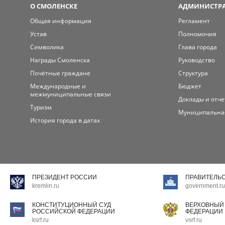
О СМОЛЕНСКЕ
АДМИНИСТРА
Общая информация
Регламент
Устав
Полномочия
Символика
Глава города
Награды Смоленска
Руководство
Почётные граждане
Структура
Международные и
Бюджет
межмуниципальные связи
Доклады и отч
Туризм
Муниципальна
История города в датах
ПРЕЗИДЕНТ РОССИИ
ПРАВИТЕЛЬ
kremlin.ru
government.ru
КОНСТИТУЦИОННЫЙ СУД
ВЕРХОВНЫЙ
РОССИЙСКОЙ ФЕДЕРАЦИИ
ФЕДЕРАЦИИ
ksrf.ru
vsrf.ru