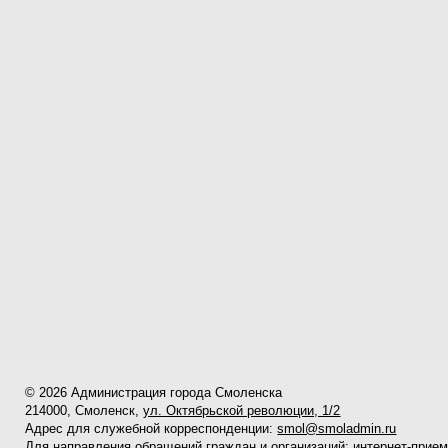
© 2026 Администрация города Смоленска
214000, Смоленск,
ул. Октябрьской революции, 1/2
Адрес для служебной корреспонденции:
smol@smoladmin.ru
Для направления обращений граждан и организаций:
интернет-прие