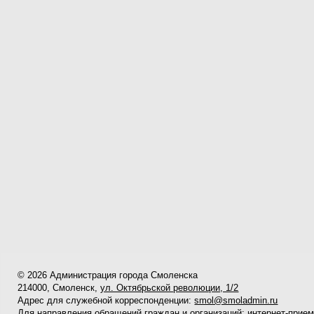
© 2026 Администрация города Смоленска
214000, Смоленск,
ул. Октябрьской революции, 1/2
Адрес для служебной корреспонденции:
smol@smoladmin.ru
Для направления обращений граждан и организаций:
интернет-прие