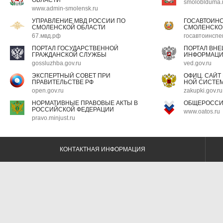
ОБЛАСТИ
smoloblduma.
www.admin-smolensk.ru
УПРАВЛЕНИЕ МВД РОССИИ ПО
ГОСАВТОИН
СМОЛЕНСКОЙ ОБЛАСТИ
СМОЛЕНСКО
67.мвд.рф
госавтоинспе
ПОРТАЛ ГОСУДАРСТВЕННОЙ
ПОРТАЛ ВН
ГРАЖДАНСКОЙ СЛУЖБЫ
ИНФОРМАЦ
gossluzhba.gov.ru
ved.gov.ru
ЭКСПЕРТНЫЙ СОВЕТ ПРИ
ОФИЦ. САЙТ
ПРАВИТЕЛЬСТВЕ РФ
НОЙ СИСТЕМ
open.gov.ru
zakupki.gov.ru
НОРМАТИВНЫЕ ПРАВОВЫЕ АКТЫ В
ОБЩЕРОССИ
РОССИЙСКОЙ ФЕДЕРАЦИИ
www.oatos.ru
pravo.minjust.ru
КОНТАКТНАЯ ИНФОРМАЦИЯ