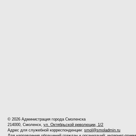
© 2026 Администрация города Смоленска
214000, Смоленск,
ул. Октябрьской революции, 1/2
Адрес для служебной корреспонденции:
smol@smoladmin.ru
Для направления обращений граждан и организаций:
интернет-прие