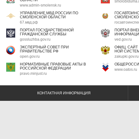
ОБЛАСТИ
smoloblduma.
www.admin-smolensk.ru
УПРАВЛЕНИЕ МВД РОССИИ ПО
ГОСАВТОИН
СМОЛЕНСКОЙ ОБЛАСТИ
СМОЛЕНСКО
67.мвд.рф
госавтоинспе
ПОРТАЛ ГОСУДАРСТВЕННОЙ
ПОРТАЛ ВН
ГРАЖДАНСКОЙ СЛУЖБЫ
ИНФОРМАЦ
gossluzhba.gov.ru
ved.gov.ru
ЭКСПЕРТНЫЙ СОВЕТ ПРИ
ОФИЦ. САЙТ
ПРАВИТЕЛЬСТВЕ РФ
НОЙ СИСТЕМ
open.gov.ru
zakupki.gov.ru
НОРМАТИВНЫЕ ПРАВОВЫЕ АКТЫ В
ОБЩЕРОССИ
РОССИЙСКОЙ ФЕДЕРАЦИИ
www.oatos.ru
pravo.minjust.ru
КОНТАКТНАЯ ИНФОРМАЦИЯ