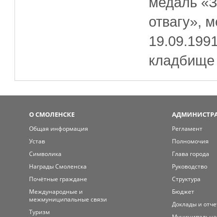
медаль «З
отвагу», 
19.09.199
кладбище 
О СМОЛЕНСКЕ
АДМИНИСТРА
Общая информация
Регламент
Устав
Полномочия
Символика
Глава города
Награды Смоленска
Руководство
Почётные граждане
Структура
Международные и
Бюджет
межмуниципальные связи
Доклады и отч
Туризм
Муниципальна