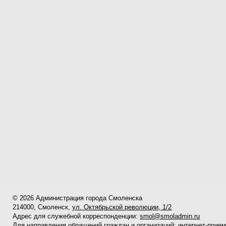
© 2026 Администрация города Смоленска
214000, Смоленск,
ул. Октябрьской революции, 1/2
Адрес для служебной корреспонденции:
smol@smoladmin.ru
Для направления обращений граждан и организаций:
интернет-прие