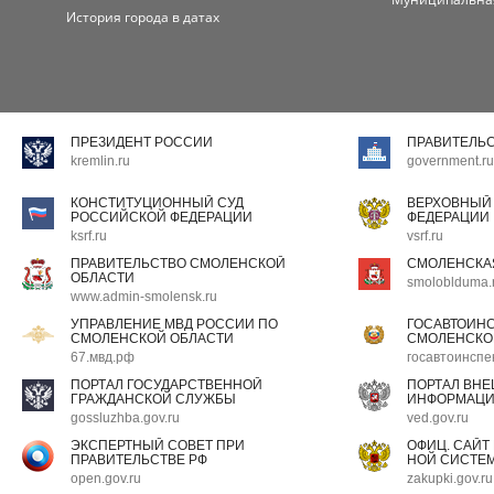
История города в датах
ПРЕЗИДЕНТ РОССИИ
ПРАВИТЕЛЬ
kremlin.ru
government.ru
КОНСТИТУЦИОННЫЙ СУД
ВЕРХОВНЫЙ
РОССИЙСКОЙ ФЕДЕРАЦИИ
ФЕДЕРАЦИИ
ksrf.ru
vsrf.ru
ПРАВИТЕЛЬСТВО СМОЛЕНСКОЙ
СМОЛЕНСКА
ОБЛАСТИ
smoloblduma.
www.admin-smolensk.ru
УПРАВЛЕНИЕ МВД РОССИИ ПО
ГОСАВТОИН
СМОЛЕНСКОЙ ОБЛАСТИ
СМОЛЕНСКО
67.мвд.рф
госавтоинспе
ПОРТАЛ ГОСУДАРСТВЕННОЙ
ПОРТАЛ ВН
ГРАЖДАНСКОЙ СЛУЖБЫ
ИНФОРМАЦ
gossluzhba.gov.ru
ved.gov.ru
ЭКСПЕРТНЫЙ СОВЕТ ПРИ
ОФИЦ. САЙТ
ПРАВИТЕЛЬСТВЕ РФ
НОЙ СИСТЕМ
open.gov.ru
zakupki.gov.ru