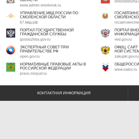
ОБЛАСТИ
smoloblduma.
www.admin-smolensk.ru
УПРАВЛЕНИЕ МВД РОССИИ ПО
ГОСАВТОИН
СМОЛЕНСКОЙ ОБЛАСТИ
СМОЛЕНСКО
67.мвд.рф
госавтоинспе
ПОРТАЛ ГОСУДАРСТВЕННОЙ
ПОРТАЛ ВН
ГРАЖДАНСКОЙ СЛУЖБЫ
ИНФОРМАЦ
gossluzhba.gov.ru
ved.gov.ru
ЭКСПЕРТНЫЙ СОВЕТ ПРИ
ОФИЦ. САЙТ
ПРАВИТЕЛЬСТВЕ РФ
НОЙ СИСТЕМ
open.gov.ru
zakupki.gov.ru
НОРМАТИВНЫЕ ПРАВОВЫЕ АКТЫ В
ОБЩЕРОССИ
РОССИЙСКОЙ ФЕДЕРАЦИИ
www.oatos.ru
pravo.minjust.ru
КОНТАКТНАЯ ИНФОРМАЦИЯ