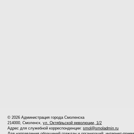
© 2026 Администрация города Смоленска
214000, Смоленск,
ул. Октябрьской революции, 1/2
Адрес для служебной корреспонденции:
smol@smoladmin.ru
Для направления обращений граждан и организаций:
интернет-прие