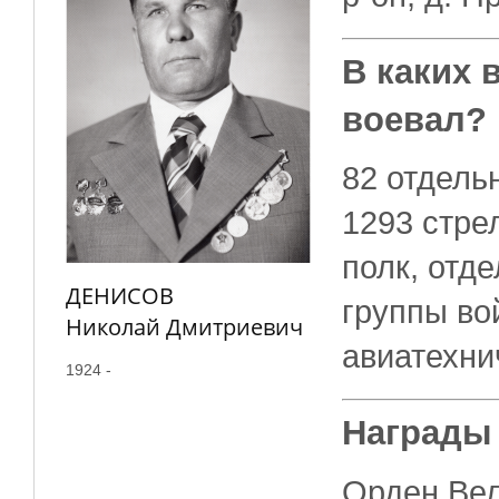
В каких 
воевал?
82 отдель
1293 стре
полк, отд
ДЕНИСОВ
группы во
Николай Дмитриевич
авиатехни
1924 -
Награды
Орден Вел