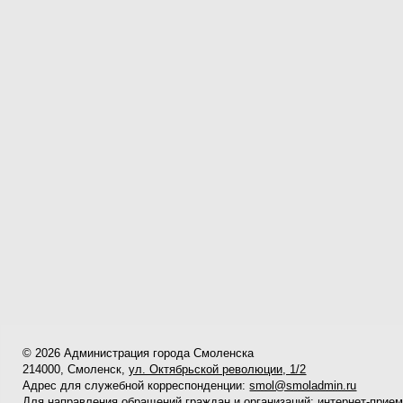
© 2026 Администрация города Смоленска
214000, Смоленск,
ул. Октябрьской революции, 1/2
Адрес для служебной корреспонденции:
smol@smoladmin.ru
Для направления обращений граждан и организаций:
интернет-прие