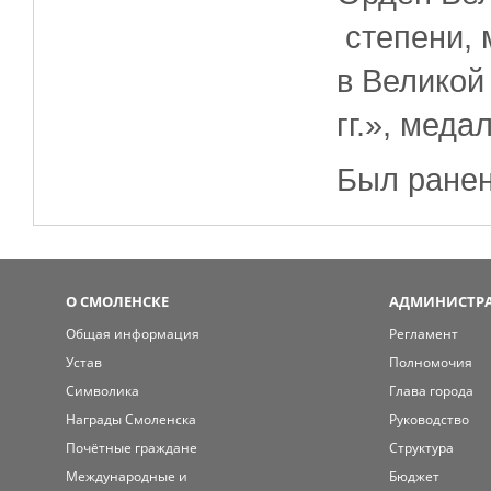
степени, 
в Великой
гг.», мед
Был ранен 
О СМОЛЕНСКЕ
АДМИНИСТРА
Общая информация
Регламент
Устав
Полномочия
Символика
Глава города
Награды Смоленска
Руководство
Почётные граждане
Структура
Международные и
Бюджет