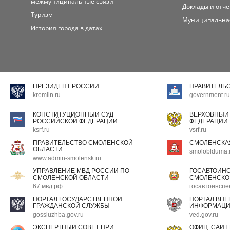
межмуниципальные связи
Доклады и отч
Туризм
Муниципальна
История города в датах
ПРЕЗИДЕНТ РОССИИ
ПРАВИТЕЛЬ
kremlin.ru
government.ru
КОНСТИТУЦИОННЫЙ СУД
ВЕРХОВНЫЙ
РОССИЙСКОЙ ФЕДЕРАЦИИ
ФЕДЕРАЦИИ
ksrf.ru
vsrf.ru
ПРАВИТЕЛЬСТВО СМОЛЕНСКОЙ
СМОЛЕНСКА
ОБЛАСТИ
smoloblduma.
www.admin-smolensk.ru
УПРАВЛЕНИЕ МВД РОССИИ ПО
ГОСАВТОИН
СМОЛЕНСКОЙ ОБЛАСТИ
СМОЛЕНСКО
67.мвд.рф
госавтоинспе
ПОРТАЛ ГОСУДАРСТВЕННОЙ
ПОРТАЛ ВН
ГРАЖДАНСКОЙ СЛУЖБЫ
ИНФОРМАЦ
gossluzhba.gov.ru
ved.gov.ru
ЭКСПЕРТНЫЙ СОВЕТ ПРИ
ОФИЦ. САЙТ