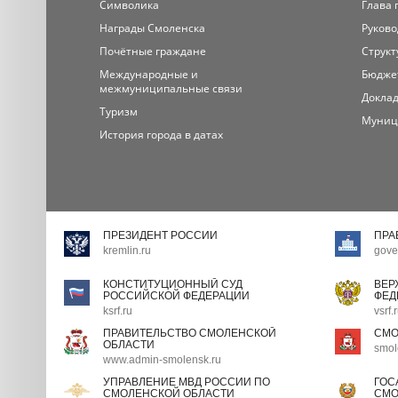
Символика
Глава 
Награды Смоленска
Руково
Почётные граждане
Структ
Международные и
Бюдже
межмуниципальные связи
Доклад
Туризм
Муниц
История города в датах
ПРЕЗИДЕНТ РОССИИ
ПРА
kremlin.ru
gove
КОНСТИТУЦИОННЫЙ СУД
ВЕР
РОССИЙСКОЙ ФЕДЕРАЦИИ
ФЕД
ksrf.ru
vsrf.
ПРАВИТЕЛЬСТВО СМОЛЕНСКОЙ
СМО
ОБЛАСТИ
smol
www.admin-smolensk.ru
УПРАВЛЕНИЕ МВД РОССИИ ПО
ГОС
СМОЛЕНСКОЙ ОБЛАСТИ
СМО