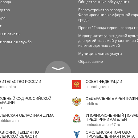
города
Общественные обсуждения
дство
Благоустройство города.
Формирование комфортной гор
ура
среды
т
Проект "Города герои - города г
ы и отчеты
Мероприятия учреждений куль
для детей из семей участников 
ипальная служба
из многодетных семей
Муниципальные услуги
Образование
ВИТЕЛЬСТВО РОССИИ
СОВЕТ ФЕДЕРАЦИИ
rnment.ru
council.gov.ru
ХОВНЫЙ СУД РОССИЙСКОЙ
ФЕДЕРАЛЬНЫЕ АРБИТРАЖН
ЕРАЦИИ
arbitr.ru
ru
ЛЕНСКАЯ ОБЛАСТНАЯ ДУМА
УПОЛНОМОЧЕННЫЙ ПО ЗАЩ
ПРЕДПРИНИМАТЕЛЕЙ
oblduma.ru
ombudsmanbiz67.ru
АВТОИНСПЕКЦИЯ ПО
СМОЛЕНСКАЯ ТОРГОВО-
ЛЕНСКОЙ ОБЛАСТИ
ПРОМЫШЛЕННАЯ ПАЛАТА