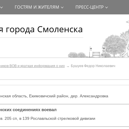
ГОСТЯМ И ЖИТЕЛЯМ
ПРЕСС-ЦЕНТР
 города Смоленска
ников ВОВ и краткая информация о них
Бушуев Федор Николаевич
енская область, Екимовичский район, дер. Александровка
инских соединениях воевал
ив. 205 сп, в 139 Рославльской стрелковой дивизии