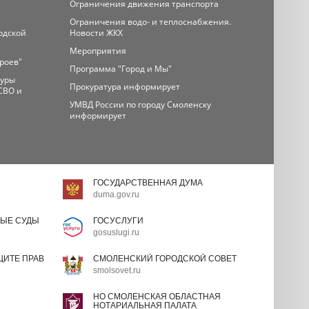
Ограничения движения транспорта
Ограничения водо- и теплоснабжения.
одской
Новости ЖКХ
Мероприятия
ероев"
Программа "Город и Мы"
туры
Прокуратура информирует
СВО и
УМВД России по городу Смоленску
информирует
ГОСУДАРСТВЕННАЯ ДУМА
duma.gov.ru
ЫЕ СУДЫ
ГОСУСЛУГИ
gosuslugi.ru
ИТЕ ПРАВ
СМОЛЕНСКИЙ ГОРОДСКОЙ СОВЕТ
smolsovet.ru
НО СМОЛЕНСКАЯ ОБЛАСТНАЯ
НОТАРИАЛЬНАЯ ПАЛАТА