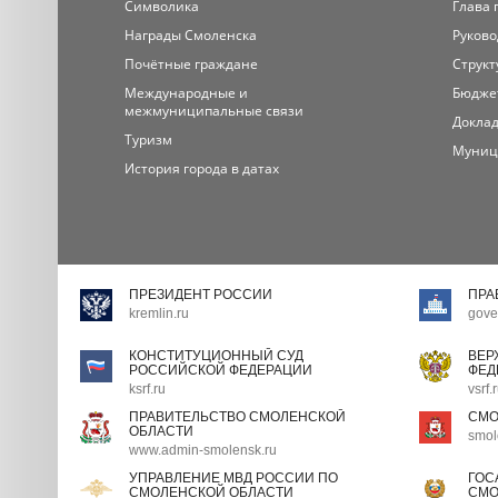
Символика
Глава 
Награды Смоленска
Руково
Почётные граждане
Структ
Международные и
Бюдже
межмуниципальные связи
Доклад
Туризм
Муниц
История города в датах
ПРЕЗИДЕНТ РОССИИ
ПРА
kremlin.ru
gove
КОНСТИТУЦИОННЫЙ СУД
ВЕР
РОССИЙСКОЙ ФЕДЕРАЦИИ
ФЕД
ksrf.ru
vsrf.
ПРАВИТЕЛЬСТВО СМОЛЕНСКОЙ
СМО
ОБЛАСТИ
smol
www.admin-smolensk.ru
УПРАВЛЕНИЕ МВД РОССИИ ПО
ГОС
СМОЛЕНСКОЙ ОБЛАСТИ
СМО