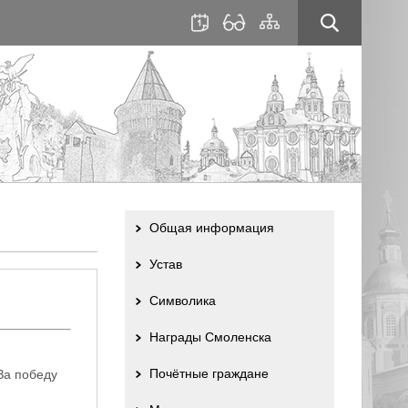
для
сайта
слабовидящих
Общая информация
Устав
Символика
Награды Смоленска
Почётные граждане
За победу