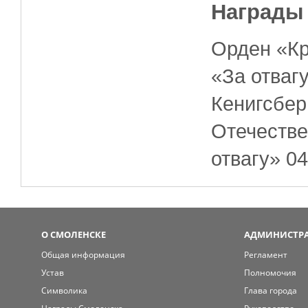
Награды
Орден «Кр
«За отваг
Кенигсбер
Отечестве
отвагу» 04
О СМОЛЕНСКЕ
АДМИНИСТРА
Общая информация
Регламент
Устав
Полномочия
Символика
Глава города