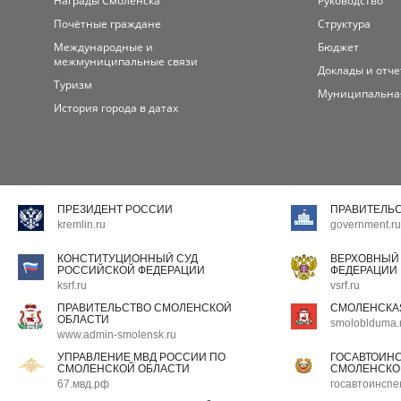
Награды Смоленска
Руководство
Почётные граждане
Структура
Международные и
Бюджет
межмуниципальные связи
Доклады и отч
Туризм
Муниципальна
История города в датах
ПРЕЗИДЕНТ РОССИИ
ПРАВИТЕЛЬ
kremlin.ru
government.ru
КОНСТИТУЦИОННЫЙ СУД
ВЕРХОВНЫЙ
РОССИЙСКОЙ ФЕДЕРАЦИИ
ФЕДЕРАЦИИ
ksrf.ru
vsrf.ru
ПРАВИТЕЛЬСТВО СМОЛЕНСКОЙ
СМОЛЕНСКА
ОБЛАСТИ
smoloblduma.
www.admin-smolensk.ru
УПРАВЛЕНИЕ МВД РОССИИ ПО
ГОСАВТОИН
СМОЛЕНСКОЙ ОБЛАСТИ
СМОЛЕНСКО
67.мвд.рф
госавтоинспе