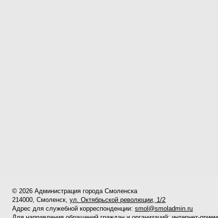
© 2026 Администрация города Смоленска
214000, Смоленск,
ул. Октябрьской революции, 1/2
Адрес для служебной корреспонденции:
smol@smoladmin.ru
Для направления обращений граждан и организаций:
интернет-прие