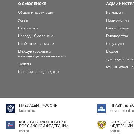
О СМОЛЕНСКЕ
АДМИНИСТРА
Общая информация
Регламент
Устав
Полномочия
Символика
Глава города
Награды Смоленска
Руководство
Почётные граждане
Структура
Международные и
Бюджет
межмуниципальные связи
Доклады и отч
Туризм
Муниципальна
История города в датах
ПРЕЗИДЕНТ РОССИИ
ПРАВИТЕЛЬ
kremlin.ru
government.ru
КОНСТИТУЦИОННЫЙ СУД
ВЕРХОВНЫЙ
РОССИЙСКОЙ ФЕДЕРАЦИИ
ФЕДЕРАЦИИ
ksrf.ru
vsrf.ru