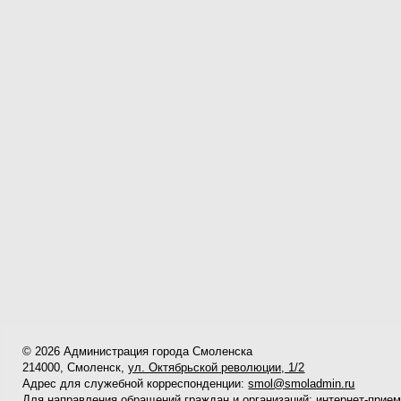
© 2026 Администрация города Смоленска
214000, Смоленск,
ул. Октябрьской революции, 1/2
Адрес для служебной корреспонденции:
smol@smoladmin.ru
Для направления обращений граждан и организаций:
интернет-прие