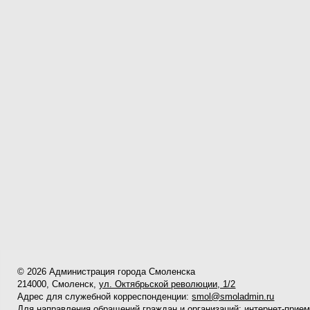
© 2026 Администрация города Смоленска
214000, Смоленск,
ул. Октябрьской революции, 1/2
Адрес для служебной корреспонденции:
smol@smoladmin.ru
Для направления обращений граждан и организаций:
интернет-прие