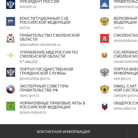
ПРЕЗИДЕНТ РОССИИ
ПРАВИТЕЛЬ
kremlin.ru
government.ru
КОНСТИТУЦИОННЫЙ СУД
ВЕРХОВНЫЙ
РОССИЙСКОЙ ФЕДЕРАЦИИ
ФЕДЕРАЦИИ
ksrf.ru
vsrf.ru
ПРАВИТЕЛЬСТВО СМОЛЕНСКОЙ
СМОЛЕНСКА
ОБЛАСТИ
smoloblduma.
www.admin-smolensk.ru
УПРАВЛЕНИЕ МВД РОССИИ ПО
ГОСАВТОИН
СМОЛЕНСКОЙ ОБЛАСТИ
СМОЛЕНСКО
67.мвд.рф
госавтоинспе
ПОРТАЛ ГОСУДАРСТВЕННОЙ
ПОРТАЛ ВН
ГРАЖДАНСКОЙ СЛУЖБЫ
ИНФОРМАЦ
gossluzhba.gov.ru
ved.gov.ru
ЭКСПЕРТНЫЙ СОВЕТ ПРИ
ОФИЦ. САЙТ
ПРАВИТЕЛЬСТВЕ РФ
НОЙ СИСТЕМ
open.gov.ru
zakupki.gov.ru
НОРМАТИВНЫЕ ПРАВОВЫЕ АКТЫ В
ОБЩЕРОССИ
РОССИЙСКОЙ ФЕДЕРАЦИИ
www.oatos.ru
pravo.minjust.ru
КОНТАКТНАЯ ИНФОРМАЦИЯ